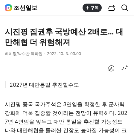
공유하기
통합검색
조선일보
구독
시진핑 집권후 국방예산 2배로… 대
만해협 더 위험해져
베이징/박수찬 특파원
2022. 10. 3. 03:00
번역 설정
글씨크기 조절하기
2027년 대만통일 추진할수도
시진핑 중국 국가주석은 3연임을 확정한 후 군사력
강화에 더욱 집중할 것이라는 전망이 유력하다. 202
7년 4연임을 앞두고 대만 통일을 추진할 가능성도
나와 대만해협을 둘러싼 긴장도 높아질 가능성이 크