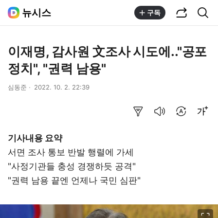
공유하기
통합검색
뉴시스
구독
이재명, 감사원 文조사 시도에.."공포
정치", "권력 남용"
심동준
2022. 10. 2. 22:39
요약보기
음성으로 듣기
번역 설정
글씨크기 조절하기
기사내용 요약
서면 조사 통보 반발 행렬에 가세
"사정기관들 충성 경쟁하듯 공격"
"권력 남용 끝엔 언제나 국민 심판"
이미지 크게 보기