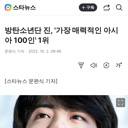
공유하기
통합검색
스타뉴스
구독
방탄소년단 진, '가장 매력적인 아시
아 100인' 1위
문완식 기자
2022. 10. 2. 06:46
요약보기
음성으로 듣기
번역 설정
글씨크기 조절하기
[스타뉴스 문완식 기자]
이미지 크게 보기