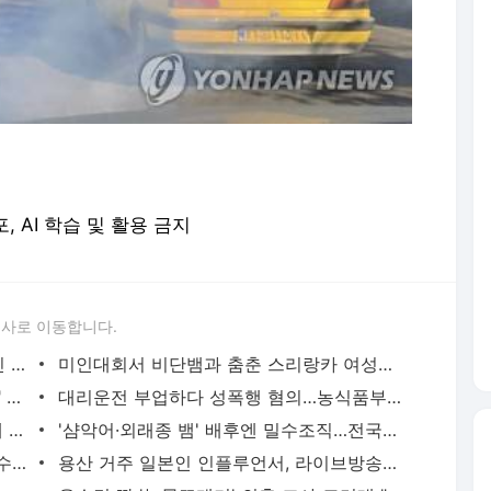
포, AI 학습 및 활용 금지
론사로 이동합니다.
'당근'에서 구한 20대 가사도우미, 의뢰인 모친 유품 훔쳐가 | 연합뉴스
미인대회서 비단뱀과 춤춘 스리랑카 여성…동물학대 벌금형 | 연합뉴스
캐리비안 베이 여자탈의실에 "남성 있다" 신고 | 연합뉴스
대리운전 부업하다 성폭행 혐의…농식품부 산하 기관 직원 구속 | 연합뉴스
신호위반 후 도주한 배달 기사, 잠복 끝에 잡고 보니 수배자 | 연합뉴스
'샴악어·외래종 뱀' 배후엔 밀수조직…전국으로 택배 판매했다(종합) | 연합뉴스
2천억대 '깡통보증서' 발행하고 30억원 수수료 챙긴 유령보험사 | 연합뉴스
용산 거주 일본인 인플루언서, 라이브방송 도중 사망 | 연합뉴스