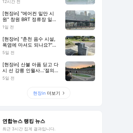
12시간 전
[현장in] "에어컨 밑만 시
원" 창원 BRT 정류장 일부
이용객 볼멘소리
1일 전
[현장in] "춘천 음수 시설,
폭염에 마셔도 되나요?"…
안내 없어 시민 혼란
5일 전
[현장in] 산불 아픔 딛고 다
시 선 강릉 인월사…'절의
문턱부터 낮췄다'
5일 전
현장in
더보기
연합뉴스 랭킹 뉴스
최근 3시간 집계 결과입니다.