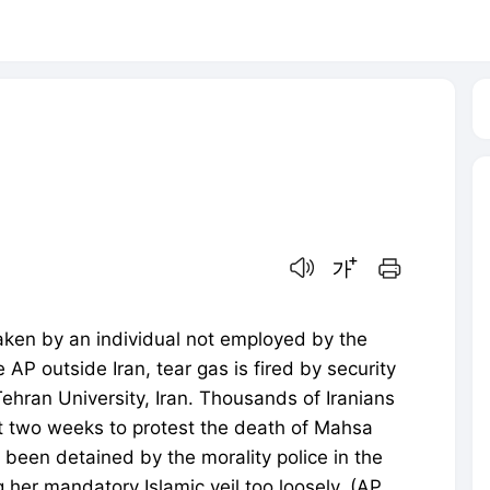
음성으로 듣기
글씨크기 조절하기
인쇄하기
taken by an individual not employed by the
AP outside Iran, tear gas is fired by security
 Tehran University, Iran. Thousands of Iranians
st two weeks to protest the death of Mahsa
een detained by the morality police in the
g her mandatory Islamic veil too loosely. (AP