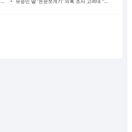
현직 경찰관 '음주 뺑소니' 수사정보 피의자 지인에 유출 의혹(종합) | 연합뉴스
유승민 딸 '논문쪼개기' 의혹 조사 고려대 "연구부정행위 아냐" | 연합뉴스