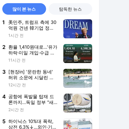
많이 본 뉴스
탐독한 뉴스
1
美민주, 트럼프 측에 30
억원 건넨 韓기업 정조
준…"잠재적 뇌물"
1시간 전
2
환율 1,410원대로…'유가
하락·미일 개입·수급 개
선' 영향
11시간 전
3
[현장in] '문란한 동네'
허위 소문에 시달린 양
양…올여름 피서객 급증
12시간 전
4
공항에 폭발물 탑재 드
론까지…독일 정부 "새
로운 차원 위협"(종합)
2시간 전
5
하이닉스 10%대 폭락,
삼전 6.3%↓…외인·기관