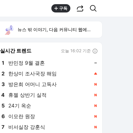
공유하기
검색
구독
뉴스 밖 이야기, 다음 커뮤니티 웹에서 보기
실시간 트렌드
오늘 16:02 기준
툴팁보기
1
반민정 9월 결혼
,유지
3
방은희 어머니 고독사
,신규
4
휴젤 상반기 실적
,신규
5
24기 옥순
,신규
6
이모란 원장
,신규
7
비서실장 강훈식
,신규