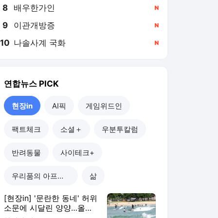
8
배우한가인
,신규
9
이관개방증
,신규
10
나솔사계 국화
,신규
연합뉴스
PICK
현장in
AI픽
게임위드인
팩트체크
소셜＋
우분투칼럼
반려동물
사이테크+
우리품의 아프리카인
삶
[현장in] '문란한 동네' 허위
소문에 시달린 양양…올여
름 피서객 급증