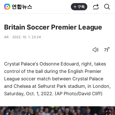
공유하기
통합검색
연합뉴스
구독
Britain Soccer Premier League
AR
2022. 10. 1. 23:24
음성으로 듣기
글씨크기 조절하기
Crystal Palace's Odsonne Edouard, right, takes
control of the ball during the English Premier
League soccer match between Crystal Palace
and Chelsea at Selhurst Park stadium, in London,
Saturday, Oct. 1, 2022. (AP Photo/David Cliff)
이미지 크게 보기