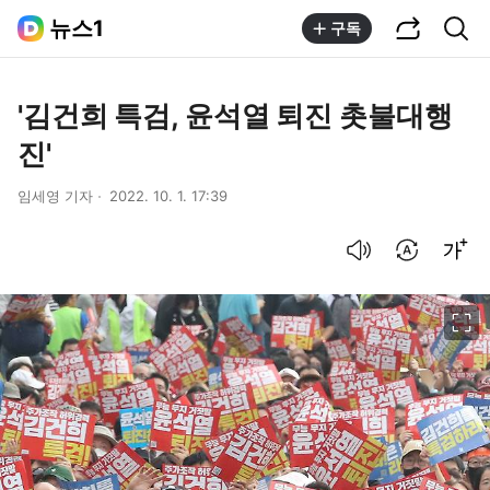
공유하기
통합검색
뉴스1
구독
'김건희 특검, 윤석열 퇴진 촛불대행
진'
임세영 기자
2022. 10. 1. 17:39
음성으로 듣기
번역 설정
글씨크기 조절하기
이미지 크게 보기