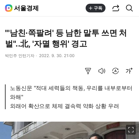
공유하기
통합검색
서울경제
구독
"'남친·쪽팔려' 등 남한 말투 쓰면 처
벌"..北, '자멸 행위' 경고
박민주 인턴기자
2022. 9. 30. 21:00
요약보기
음성으로 듣기
번역 설정
글씨크기 조절하기
노동신문 "적대 세력들의 책동, 우리를 내부로부터
와해"
외래어 확산으로 체제 결속력 약화 상황 우려
이미지 크게 보기