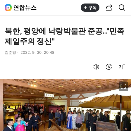
공유하기
통합검색
연합뉴스
구독
북한, 평양에 낙랑박물관 준공.."민족
제일주의 정신"
김준영
2022. 9. 30. 20:48
음성으로 듣기
번역 설정
글씨크기 조절하기
이미지 크게 보기