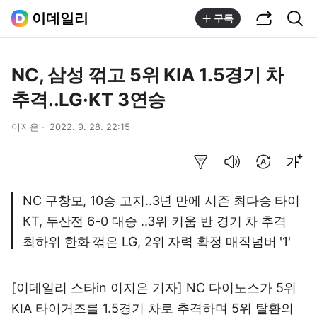
공유하기
통합검색
이데일리
구독
NC, 삼성 꺾고 5위 KIA 1.5경기 차
추격..LG·KT 3연승
이지은
2022. 9. 28. 22:15
요약보기
음성으로 듣기
번역 설정
글씨크기 조절하기
NC 구창모, 10승 고지..3년 만에 시즌 최다승 타이
KT, 두산전 6-0 대승 ..3위 키움 반 경기 차 추격
최하위 한화 꺾은 LG, 2위 자력 확정 매직넘버 '1'
[이데일리 스타in 이지은 기자] NC 다이노스가 5위
KIA 타이거즈를 1.5경기 차로 추격하며 5위 탈환의