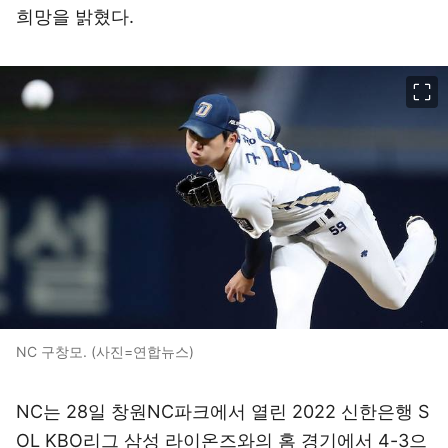
희망을 밝혔다.
이미지 크게 보기
NC 구창모. (사진=연합뉴스)
NC는 28일 창원NC파크에서 열린 2022 신한은행 S
OL KBO리그 삼성 라이온즈와의 홈 경기에서 4-3으