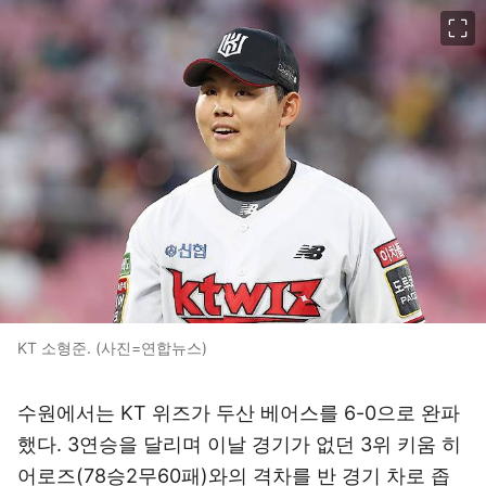
이미지 크게 보기
KT 소형준. (사진=연합뉴스)
수원에서는 KT 위즈가 두산 베어스를 6-0으로 완파
했다. 3연승을 달리며 이날 경기가 없던 3위 키움 히
어로즈(78승2무60패)와의 격차를 반 경기 차로 좁