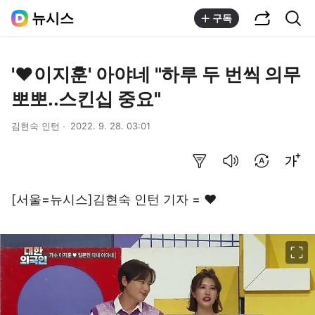
공유하기
통합검색
뉴시스
구독
'♥이지훈' 아야네 "하루 두 번씩 의무
뽀뽀..스킨십 중요"
김현숙 인턴
2022. 9. 28. 03:01
요약보기
음성으로 듣기
번역 설정
글씨크기 조절하기
[서울=뉴시스]김현숙 인턴 기자 = ♥
이미지 크게 보기