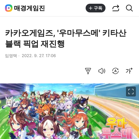
공유하기
통합검색
매경게임진
구독
카카오게임즈, '우마무스메' 키타산
블랙 픽업 재진행
임영택
2022. 9. 27. 17:06
요약보기
음성으로 듣기
번역 설정
글씨크기 조절하기
이미지 크게 보기