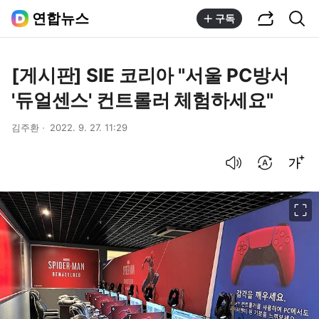
공유하기
통합검색
연합뉴스
구독
[게시판] SIE 코리아 "서울 PC방서
'듀얼센스' 컨트롤러 체험하세요"
김주환
2022. 9. 27. 11:29
음성으로 듣기
번역 설정
글씨크기 조절하기
이미지 크게 보기