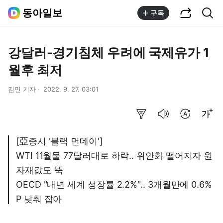
공유하기
통합검색
동아일보
구독
강달러-경기침체 우려에 국제유가 1
월후 최저
김민 기자
2022. 9. 27. 03:01
요약보기
음성으로 듣기
번역 설정
글씨크기 조절하기
[亞증시 '블랙 먼데이']
WTI 11월물 77달러대로 하락.. 위안화 떨어지자 원
자재값도 뚝
OECD "내년 세계 성장률 2.2%".. 3개월만에 0.6%
P 낮춰 잡아