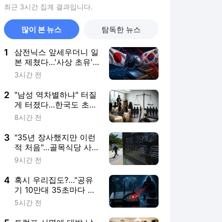
최근 3시간 집계 결과입니다.
많이 본 뉴스
탐독한 뉴스
1
삼전닉스 앞세우더니 일
본 제쳤다…'사상 초유'
대역전극 [도쿄나우]
3시간 전
2
"남성 역차별하냐" 터질
게 터졌다…한국도 초긴
장 [도쿄나우]
8시간 전
3
"35년 장사했지만 이런
적 처음"…골목식당 사
장님들 '쇼크'
9시간 전
4
혹시 우리집도?…"공유
기 10만대 35초마다 中
에 털렸다"
5시간 전