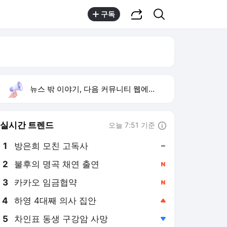
공유하기
검색
구독
뉴스 밖 이야기, 다음 커뮤니티 웹에서 보기
실시간 트렌드
오늘 7:51 기준
툴팁보기
1
방은희 모친 고독사
,유지
3
카카오 임금협약
,신규
4
하영 4대째 의사 집안
,상승
5
차인표 동생 구강암 사망
,하락