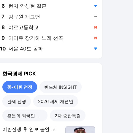
6
런치 안성현 결혼
,하락
7
김규원 개그맨
,유지
8
야로고등학교
,신규
9
아이유 장기하 노래 선곡
,신규
10
서울 40도 돌파
,하락
한국경제
PICK
美-이란 전쟁
반도체 INSIGHT
관세 전쟁
2026 세제 개편안
혼돈의 외국인 고용시장
2차 종합특검
이란전쟁 후 안보 불안 고