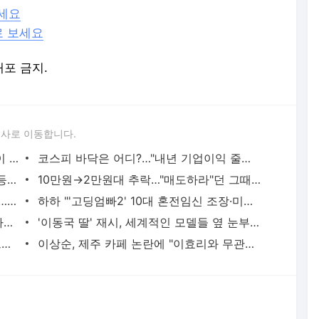
하세요
로 보세요
배포 금지.
론사로 이동합니다.
"휘발유차 타다가 바꿨어요"…잘나가는 이 차 인기 비결은
코스피 바닥은 어디?…"내년 기업이익 줄면 2,000 하회 가능성"
국내주식도 '소수점 거래' 가능…NH·KB 등 5개사 출격
10만원→2만원대 추락…"매도하라"던 그때 그 보고서
"케이팝 돌풍 뒤엔 '조용한 아침의 나라'"…NYT 한국 여행기
하하 "'고딩엄빠2' 10대 혼전임신 조장·미화 프로그램 아냐"
[종합] 김지민 어머니, 김준호 전화받자마자 뚝…"결혼 반대해도 설득할 자신있어" ('미우새')
'이동국 딸' 재시, 세계적인 모델들 옆 눈부신 아우라…16살 안믿겨[TEN★]
'박성광♥' 이솔이, 뷰 멋진 새집 공개...으리으리한 인테리어[TEN★]
이상순, 제주 카페 논란에 "이효리와 무관…온전히 제 카페"