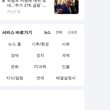
5
트럼프 서명에 대박 났
네…'주가 21% 급등' 개
미들 환호 [종목+]
7시간 전
서비스 바로가기
뉴스
연예
스포츠
뉴스 홈
기후/환경
사회
경제
정치
국제
문화
IT/과학
인물
지식/칼럼
연재
배열설명서