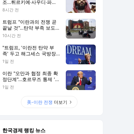
조…튀르키예·사우디·파키
스탄 손잡는다
8시간 전
트럼프 "이란과의 전쟁 곧
끝날 것"…탄약 부족 보도
엔 반박
10시간 전
"트럼프, '이란전 탄약 부
족' 두고 해그세스 국방장
관 질책"
1일 전
이란 "오만과 협정 최종 확
정단계"…호르무즈 통제 '눈
앞' [이상은의 워싱턴나우]
1일 전
美-이란 전쟁
더보기
한국경제 랭킹 뉴스