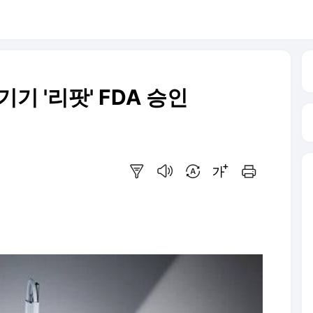
기 '리팟' FDA 승인
요약보기
음성으로 듣기
번역 설정
글씨크기 조절하기
인쇄하기