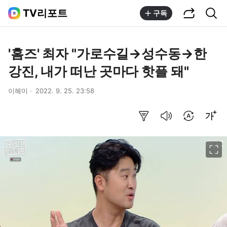
공유하기
통합검색
TV리포트
구독
'홈즈' 최자 "가로수길→성수동→한
강진, 내가 떠난 곳마다 핫플 돼"
이혜미
2022. 9. 25. 23:58
요약보기
음성으로 듣기
번역 설정
글씨크기 조절하기
이미지 크게 보기