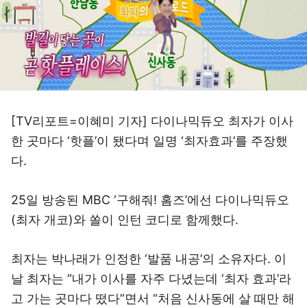
[TV리포트=이혜미 기자] 다이나믹듀오 최자가 이사
한 곳마다 ‘핫플’이 됐다며 일명 ‘최자효과’를 주장했
다.
25일 방송된 MBC ‘구해줘! 홈즈’에선 다이나믹듀오
(최자 개코)와 쏠이 인턴 코디로 함께했다.
최자는 박나래가 인정한 ‘발품 내공’의 소유자다. 이
날 최자는 “내가 이사를 자주 다녔는데 ‘최자 효과’라
고 가는 곳마다 떴다”면서 “처음 신사동에 살 때만 해