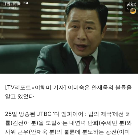
이미지 크게 보기
[TV리포트=이혜미 기자] 이미숙은 안재욱의 불륜을
알고 있었다.
25일 방송된 JTBC ‘디 엠파이어 : 법의 제국’에선 혜
률(김선아 분)을 도발하는 내연녀 난희(주세빈 분)와
사위 근우(안재욱 분)의 불륜에 분노하는 광전(이미