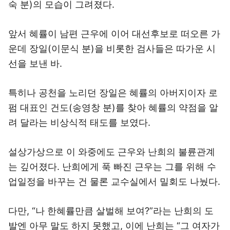
숙 분)의 모습이 그려졌다.
앞서 혜률이 남편 근우에 이어 대선후보로 떠오른 가
운데 장일(이문식 분)을 비롯한 검사들은 따가운 시
선을 보낸 바.
특히나 공천을 노리던 장일은 혜률의 아버지이자 로
펌 대표인 건도(송영창 분)를 찾아 혜률의 약점을 알
려 달라는 비상식적 태도를 보였다.
설상가상으로 이 와중에도 근우와 난희의 불륜관계
는 깊어졌다. 난희에게 푹 빠진 근우는 그를 위해 수
업일정을 바꾸는 건 물론 교수실에서 밀회도 나눴다.
다만, “나 한혜률만큼 살벌해 보여?”라는 난희의 도
발엔 아무 말도 하지 못했고, 이에 난희는 “그 여자가