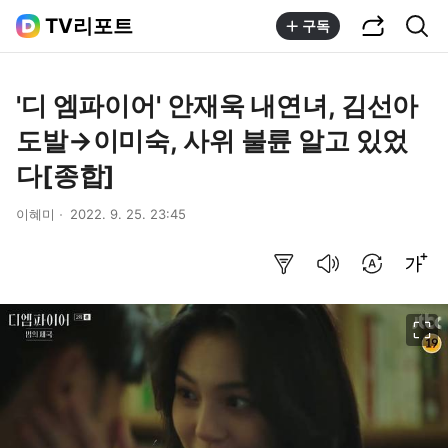
공유하기
통합검색
TV리포트
구독
'디 엠파이어' 안재욱 내연녀, 김선아
도발→이미숙, 사위 불륜 알고 있었
다[종합]
이혜미
2022. 9. 25. 23:45
요약보기
음성으로 듣기
번역 설정
글씨크기 조절하기
이미지 크게 보기