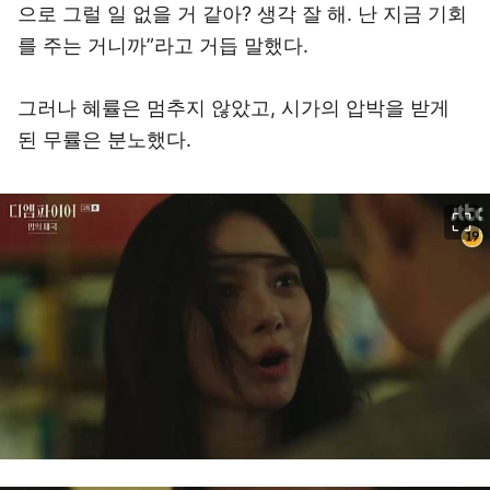
으로 그럴 일 없을 거 같아? 생각 잘 해. 난 지금 기회
를 주는 거니까”라고 거듭 말했다.
그러나 혜률은 멈추지 않았고, 시가의 압박을 받게
된 무률은 분노했다.
이미지 크게 보기