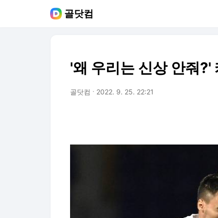
골닷컴
'왜 우리는 신상 안줘?
골닷컴
2022. 9. 25. 22:21