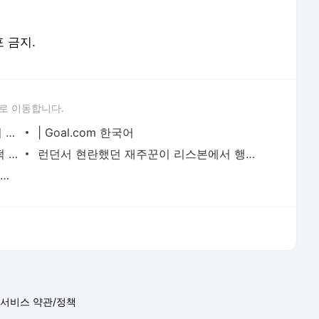
손흥민 쿠션 들고 찰칵! 토트넘 팬 리포터 해변에선 화끈 | Goal.com 한국어
| Goal.com 한국어
'맨유 신입생은 좋겠네' 여친 보니 입이 떡 | Goal.com 한국어
런던서 현란했던 재주꾼이 리스본에서 행복한 살림꾼으로…잊혀진 스타 아델 타랍 | Goal.com 한국
'환상 비키니' K리그 치어리더, 아쉬운 은퇴 선언 | Goal.com 한국어
서비스 약관/정책
 글쓴이에 있으며, Daum의 입장과 다를 수 있습니다.