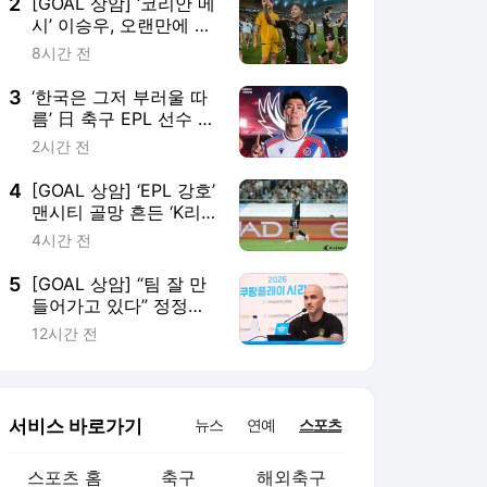
늘이 함께 뛰는 마지막
3
‘한국은 그저 부러울 따
이 될 수 있다는 생각에
름’ 日 축구 EPL 선수 10
슬펐어”
명 된다, 국가대표 센터
2시간 전
백 크리스털 팰리스행
‘HERE WE GO’…“48시
4
[GOAL 상암] ‘EPL 강호’
간 내로 이적 공식발표
맨시티 골망 흔든 ‘K리
예정”
그 대표 크랙’ 김대원
4시간 전
“오랫동안 기억될 골이
자 평생 자랑거리”
5
[GOAL 상암] “팀 잘 만
들어가고 있다” 정정용
감독의 칭찬에 마레스카
12시간 전
감독 “고맙게 생각해…
모두가 같은 마음가짐으
로 매일 노력 중”
서비스 바로가기
뉴스
연예
스포츠
스포츠 홈
축구
해외축구
야구
해외야구
골프