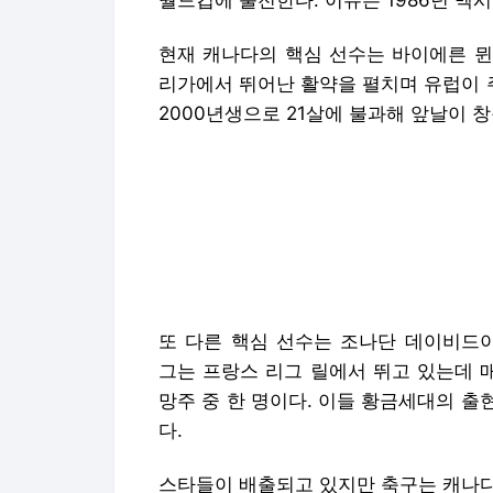
월드컵에 출전한다. 이유는 1986년 멕시
현재 캐나다의 핵심 선수는 바이에른 뮌
리가에서 뛰어난 활약을 펼치며 유럽이 
2000년생으로 21살에 불과해 앞날이 
또 다른 핵심 선수는 조나단 데이비드이
그는 프랑스 리그 릴에서 뛰고 있는데 
망주 중 한 명이다. 이들 황금세대의 
다.
스타들이 배출되고 있지만 축구는 캐나다
기를 자랑하고 미국과 국경을 맞닿은 탓에
포츠용품사로부터 캐나다 축구대표팀이 
최근 나이키는 한국 축구대표팀이 월드컵
프랑스, 잉글랜드, 미국, 크로아티아 
나섬에도 불구하고 구형 유니폼을 입고 