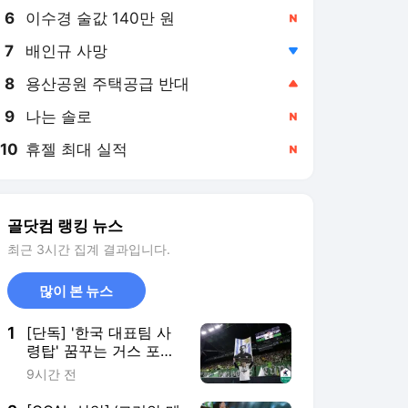
8
용산공원 주택공급 반대
,상승
9
나는 솔로
,신규
10
휴젤 최대 실적
,신규
골닷컴 랭킹 뉴스
최근 3시간 집계 결과입니다.
많이 본 뉴스
1
[단독] '한국 대표팀 사
령탑' 꿈꾸는 거스 포옛
감독, 국민 메신저 카카
9시간 전
오톡도 깔았다...본격적
준비 나설듯
2
[GOAL 상암] ‘코리안 메
시’ 이승우, 오랜만에 손
발 맞춘 ‘기라드’ 기성용
8시간 전
향해 “존경하는 형…오