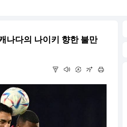
' 캐나다의 나이키 향한 불만
요약보기
음성으로 듣기
번역 설정
글씨크기 조절하기
인쇄하기