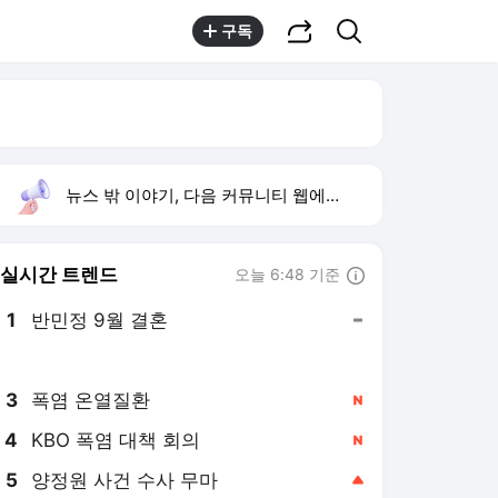
공유하기
검색
구독
뉴스 밖 이야기, 다음 커뮤니티 웹에서 보기
실시간 트렌드
오늘 6:48 기준
툴팁보기
1
반민정 9월 결혼
,유지
2
스트레이 키즈 컴백
,하락
3
폭염 온열질환
,신규
4
KBO 폭염 대책 회의
,신규
5
양정원 사건 수사 무마
,상승
6
이수경 술값 140만 원
,신규
7
배인규 사망
,하락