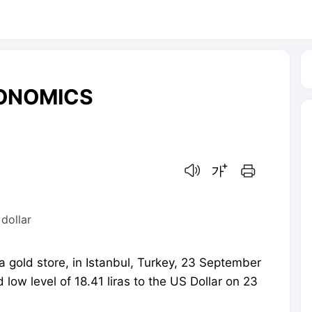
ONOMICS
음성으로 듣기
글씨크기 조절하기
인쇄하기
 dollar
 gold store, in Istanbul, Turkey, 23 September
 low level of 18.41 liras to the US Dollar on 23