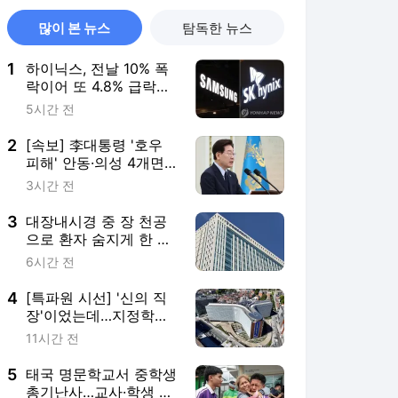
많이 본 뉴스
탐독한 뉴스
1
하이닉스, 전날 10% 폭
락이어 또 4.8% 급락…
삼전 0.2%↑(종합)
5시간 전
2
[속보] 李대통령 '호우
피해' 안동·의성 4개면
특별재난지역 선포
3시간 전
3
대장내시경 중 장 천공
으로 환자 숨지게 한 의
사 2심도 집행유예
6시간 전
4
[특파원 시선] '신의 직
장'이었는데…지정학적
격변에 몸살앓는 EU집
11시간 전
행위
5
태국 명문학교서 중학생
총기난사…교사·학생 등