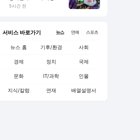
최소 7명 사망(종합)
5시간 전
서비스 바로가기
뉴스
연예
스포츠
뉴스 홈
기후/환경
사회
경제
정치
국제
문화
IT/과학
인물
지식/칼럼
연재
배열설명서