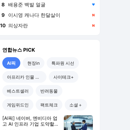
8
배용준 백발 얼굴
,하락
9
이시영 캐나다 한달살이
,신규
10
의상자란
,신규
연합뉴스
PICK
AI픽
현장in
특파원 시선
아프리카 인물 열전
사이테크+
베스트셀러
반려동물
게임위드인
팩트체크
소셜＋
[AI픽] 네이버, 엔비디아 업
고 AI 인프라 기업 도약할
까