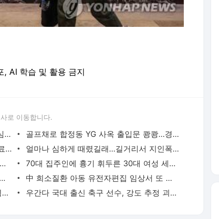
포, AI 학습 및 활용 금지
론사로 이동합니다.
성접대 경기서 한국 '무패'…한일월드컵 심판매수설 재점화될 듯 | 연합뉴스
골프채로 합정동 YG 사옥 출입문 쾅쾅…경찰, 20대 여성 체포 | 연합뉴스
배우 이신영, 조용히 입대…"신병훈련 수료, 군 생활 집중" | 연합뉴스
얼마나 심하게 때렸길래…길거리서 지인폭행 50대 살인미수 혐의 | 연합뉴스
시경 중 장 천공으로 환자 숨지게 한 의사 2심도 집행유예 | 연합뉴스
70대 집주인에 흉기 휘두른 30대 여성 세입자 체포 | 연합뉴스
둥둥'…인천 강화군 北 목함지뢰 주의보 | 연합뉴스
中 희소질환 아동 유전자편집 임상서 또 숨져…안전성 논란 확산 | 연합뉴스
경찰, '300억 사기 혐의' 차가원 연예기획사 대표 구속송치 | 연합뉴스
우간다 국대 출신 축구 선수, 강도 추정 괴한에 피살 | 연합뉴스