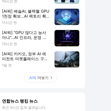
10시간 전
[AI픽] 베슬AI, 블랙웰 GPU
1천장 확보…AI 팩토리 확
장
11시간 전
[AI픽] "GPU 많다고 능사
아냐"…AI 인프라, 운영 효
율이 판가름
12시간 전
[AI픽] 카카오, 정부 AI 에
이전트 마켓플레이스 구축
한다
1일 전
AI픽
더보기
연합뉴스 랭킹 뉴스
최근 3시간 집계 결과입니다.