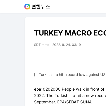
연합뉴스
TURKEY MACRO EC
SDT mmd
2022. 9. 24. 03:19
Turkish lira hits record low against US
epa10202000 People walk in front of a
2022. The Turkish lira hit a new record
September. EPA/SEDAT SUNA