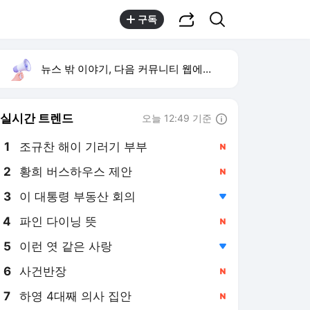
공유하기
검색
구독
뉴스 밖 이야기, 다음 커뮤니티 웹에서 보기
실시간 트렌드
오늘 12:49 기준
툴팁보기
1
조규찬 해이 기러기 부부
,신규
2
황희 버스하우스 제안
,신규
3
이 대통령 부동산 회의
,하락
4
파인 다이닝 뜻
,신규
5
이런 엿 같은 사랑
,하락
6
사건반장
,신규
7
하영 4대째 의사 집안
,신규