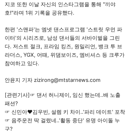
지코 또한 이날 자신의 인스타그램을 통해 "끼야
호!"라며 1위 기록을 공유했다.
한편 '스맨파'는 엠넷 댄스프로그램 '스트릿 우먼 파
이터'의 시리즈로, 남성 댄서들의 서바이벌을 그린
다. 저스트 절크, 프라임 킹즈, 원밀리언, 뱅크 투 브
라더스, YGX, 어때, 위댐보이즈, 엠비셔스 등 크루가
참여하고 있다.
안윤지 기자 zizirong@mtstarnews.com
[관련기사]☞
댄서 허니제이, 임신 했는데..배 노출
패션?
☞
신민아♥김우빈, 설렘 키 차이..'파리 데이트' 포착
☞
음주운전 딱 걸렸네..'활동 중단' 유명 아이돌 누
구?