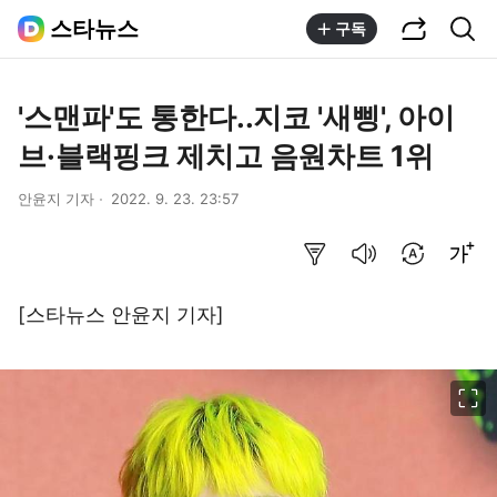
공유하기
통합검색
스타뉴스
구독
'스맨파'도 통한다..지코 '새삥', 아이
브·블랙핑크 제치고 음원차트 1위
안윤지 기자
2022. 9. 23. 23:57
요약보기
음성으로 듣기
번역 설정
글씨크기 조절하기
[스타뉴스 안윤지 기자]
이미지 크게 보기