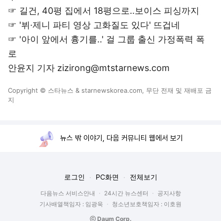
☞
길건, 40평 집에서 18평으로..보이스 피싱까지
☞
'뷔·제니 파티 영상 고화질도 있다' 뜨겁네
☞
'아이 앞에서 흉기를..' 걸 그룹 출신 가정폭력 폭
로
안윤지 기자 zizirong@mtstarnews.com
Copyright © 스타뉴스 & starnewskorea.com, 무단 전재 및 재배포 금
지
뉴스 밖 이야기, 다음 커뮤니티 웹에서 보기
로그인
PC화면
전체보기
다음뉴스 서비스안내
24시간 뉴스센터
공지사항
기사배열책임자 : 임광욱
청소년보호책임자 : 이호원
ⓒ Daum Corp.