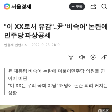
공유하기
통합검색
서울경제
구독
"이 XX로서 유감"..尹 '비속어' 논란에
민주당 파상공세
변윤재 인턴기자
2022. 9. 23. 21:10
요약보기
음성으로 듣기
번역 설정
글씨크기 조절하기
윤 대통령 비속어 논란에 더불어민주당 의원들 연
이어 비판
"이 XX는 우리 국회 야당" 해명에 논란 되려 커지는
상황
이미지 크게 보기