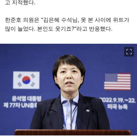
고 지적했다.
한준호 의원은 "김은혜 수석님, 못 본 사이에 위트가
많이 늘었다. 본인도 웃기죠?"라고 반응했다.
이미지 크게 보기