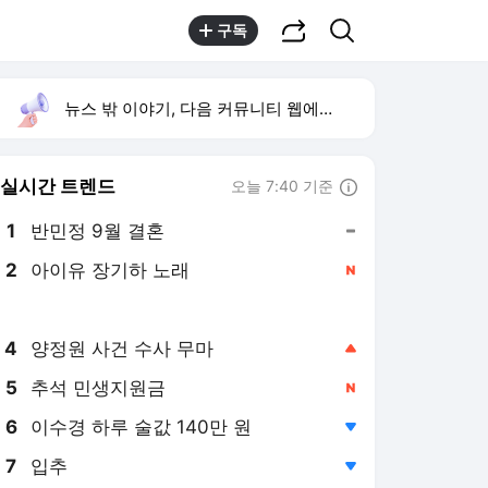
공유하기
검색
구독
뉴스 밖 이야기, 다음 커뮤니티 웹에서 보기
실시간 트렌드
오늘 7:40 기준
툴팁보기
1
반민정 9월 결혼
,유지
2
아이유 장기하 노래
,신규
3
이성훈 청년주택
,하락
4
양정원 사건 수사 무마
,상승
5
추석 민생지원금
,신규
6
이수경 하루 술값 140만 원
,하락
7
입추
,하락