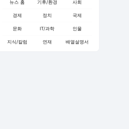
뉴스 홈
기후/환경
사회
경제
정치
국제
문화
IT/과학
인물
지식/칼럼
연재
배열설명서