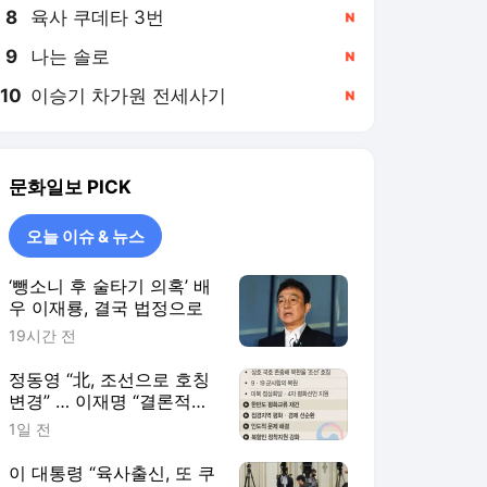
8
육사 쿠데타 3번
,신규
9
나는 솔로
,신규
10
이승기 차가원 전세사기
,신규
문화일보
PICK
오늘 이슈 & 뉴스
‘뺑소니 후 술타기 의혹’ 배
우 이재룡, 결국 법정으로
19시간 전
정동영 “北, 조선으로 호칭
변경” … 이재명 “결론적으
로 약간 의문”
1일 전
이 대통령 “육사출신, 또 쿠