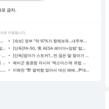
배포 금지.
론사로 이동합니다.
尹의 ‘이××’ 발언에 진중권 “입에 붙어 있는 표현...국민의 품격·위엄 대변하는 자리란 생각
[속보] 정부 “약 97%가 항체보유...내주부터 실외마스크 착용의무 전면 해제”
유승민, 尹 대통령 순방 논란 접하고 “정말 ×팔린 건 국민들”
[단독]FA-50, ‘美 AESA 레이더+암람’ 탑재…동급 세계 최강 성능개량, 수출 청신호
하이패스 요금 잘 확인해봐야...“과다수납 작년부터 다시 급증”
[단독]엄마가 스토커?…연 끊은 딸 찾아가 “아빠에게 여자 있다”
대통령실, 尹 비속어 논란에 “우리 국회에 대한 우려 전달한 것”
예비군 동원령 러시아 ‘엑소더스’에 유럽 국가들 ‘비상’
검찰, ‘계곡살인’ 이은해에 사형 구형하나...오늘 결심공판
이해찬 “野 절박함 없어서 대선 패배…尹대통령, 국가라는 규모 몰라”