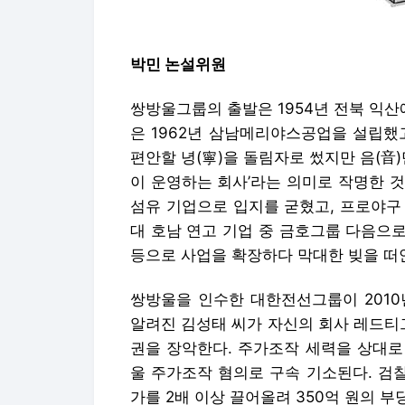
박민 논설위원
쌍방울그룹의 출발은 1954년 전북 익산
은 1962년 삼남메리야스공업을 설립했고
편안할 녕(寧)을 돌림자로 썼지만 음(音)만
이 운영하는 회사’라는 의미로 작명한 것이다
섬유 기업으로 입지를 굳혔고, 프로야구 
대 호남 연고 기업 중 금호그룹 다음으
등으로 사업을 확장하다 막대한 빚을 떠안
쌍방울을 인수한 대한전선그룹이 2010
알려진 김성태 씨가 자신의 회사 레드티그
권을 장악한다. 주가조작 세력을 상대로 
울 주가조작 혐의로 구속 기소된다. 검
가를 2배 이상 끌어올려 350억 원의 부