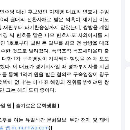
민주당 대선 후보였던 이재명 대표의 변호사 수임
20억 원대의 전환사채로 받은 의혹이 제기된 이모
1심 재판부터 파기환송심까지 맡았는데, 쌍방울 계열
김혜경 씨 변호를 맡은 나모 변호사도 사외이사를 지
인 1호로부터 빌린 돈 일부를 최모 전 쌍방울 대표
인수한 것으로 알려졌다. 폭력조직 목포새마을파 출
 대한 1차 구속영장이 기각되자 헬멧을 쓴 채 오토
 했다. 이 대표가 경기지사일 때 평화부지사를 지낸
를 통해 1억여 원을 받은 혐의로 구속영장이 청구
 것밖에 없다”는 이 대표 해명의 진위를 밝히려면 쌍
만 그는 해외 도피 중이다.
일 웹
|
슬기로운 문화생활
]
민국 오후를 여는 유일석간 문화일보' 무단 전재 및 재배
 웹:m.munhwa.com
)]