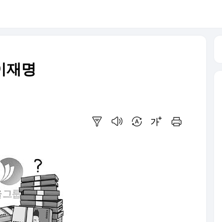
이재명
요약보기
음성으로 듣기
번역 설정
글씨크기 조절하기
인쇄하기