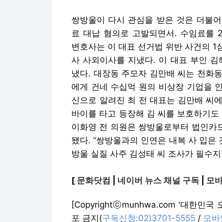
쌍방울이 다시 관심을 받은 것은 더불어
료 대납 혐의로 고발되면서. 수임료를 
변호사는 이 대표 선거법 위반 사건의 
사 사외이사를 지냈다. 이 대표 부인 
냈다. 대장동 주모자 김만배 씨는 천화동
에게 건네 수십억 원의 비상장 기업을 
신으로 알려진 최 전 대표는 김만배 씨에
바이를 타고 등장해 김 씨를 보호하기도
이화영 전 의원은 쌍방울로부터 법인카드
됐다. “쌍방울과의 인연은 내복 사 입은
방울 실질 사주 김성태 씨 조사가 필수지
[
문화닷컴
|
네이버 뉴스 채널 구독
|
모바
[Copyrightⓒmunhwa.com '대한
포 금지(
구독신청:02)3701-5555
/
모바일