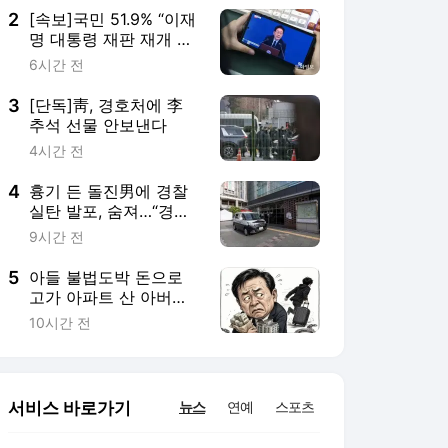
2
[속보]국민 51.9% “이재
명 대통령 재판 재개 필
요하다”-코리아정보리
6시간 전
서치
3
[단독]靑, 경호처에 李
추석 선물 안보낸다
4시간 전
4
흉기 든 돌진男에 경찰
실탄 발포, 숨져…“경위
조사중”
9시간 전
5
아들 불법도박 돈으로
고가 아파트 산 아버
지…검찰, 범죄수익 70
10시간 전
억 끝까지 환수
서비스 바로가기
뉴스
연예
스포츠