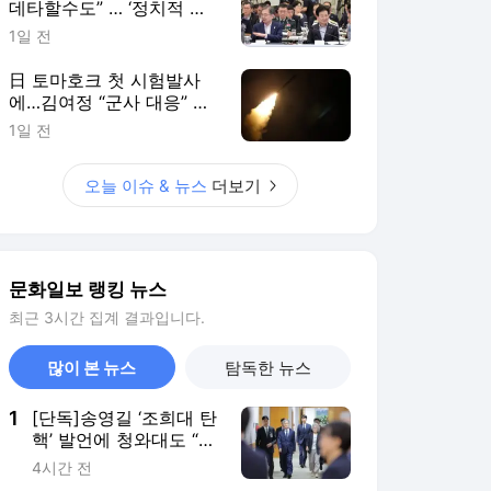
데타할수도” … ‘정치적 중
립’ 軍 당혹
1일 전
日 토마호크 첫 시험발사
에…김여정 “군사 대응” 으
름장
1일 전
오늘 이슈 & 뉴스
더보기
문화일보 랭킹 뉴스
최근 3시간 집계 결과입니다.
많이 본 뉴스
탐독한 뉴스
1
[단독]송영길 ‘조희대 탄
핵’ 발언에 청와대도 “헌
법적 책무 방기”… 흔들
4시간 전
리는 ‘대법관 제청권’