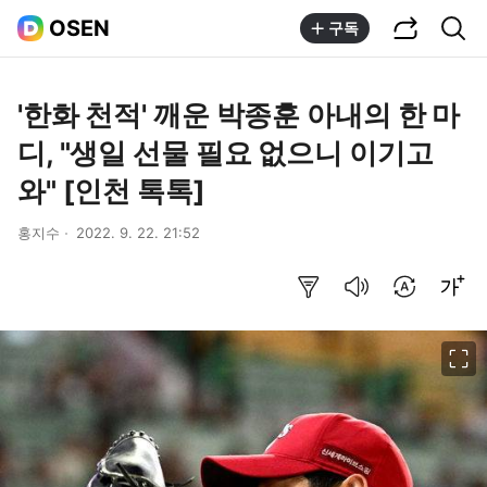
공유하기
통합검색
OSEN
구독
'한화 천적' 깨운 박종훈 아내의 한 마
디, "생일 선물 필요 없으니 이기고
와" [인천 톡톡]
홍지수
2022. 9. 22. 21:52
요약보기
음성으로 듣기
번역 설정
글씨크기 조절하기
이미지 크게 보기