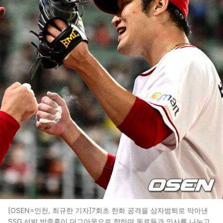
[OSEN=인천, 최규한 기자]7회초 한화 공격을 삼자범퇴로 막아낸
SSG 선발 박종훈이 더그아웃으로 향하며 동료들과 인사를 나누고