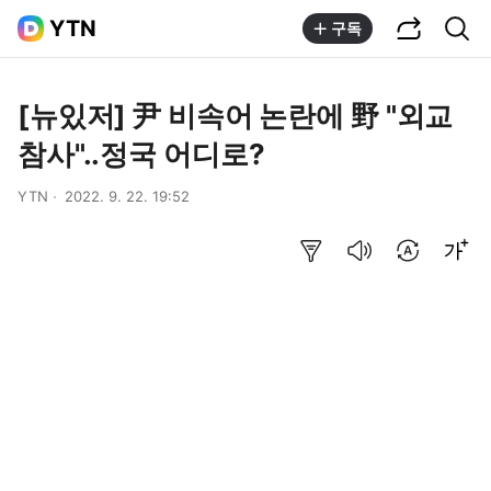
공유하기
통합검색
YTN
구독
[뉴있저] 尹 비속어 논란에 野 "외교
참사"..정국 어디로?
YTN
2022. 9. 22. 19:52
요약보기
음성으로 듣기
번역 설정
글씨크기 조절하기