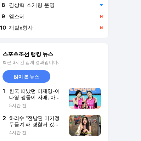
8
김상혁 소개팅 운명
,하락
9
엠스테
,신규
10
재벌x형사
,신규
스포츠조선 랭킹 뉴스
최근 3시간 집계 결과입니다.
많이 본 뉴스
1
한국 떠났던 이재영-이
다영 쌍둥이 자매, 아제
르바이잔 한 팀에서 뛴
5시간 전
다
2
하리수 "전남편 미키정
두들겨 패 경찰서 갔
다?" 수년간 따라온 폭
4시간 전
행 루머 입 열었다