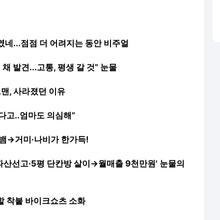
체였네...점점 더 어려지는 동안 비주얼
채 발견...고통, 평생 갈 것” 눈물
맨, 사라졌던 이유
다고..엄마도 의심해”
..뱀→거미·나비가 한가득!
'파산선고·5평 단칸방 살이→월매출 9천만원' 눈물의
못할 착붙 바이크쇼츠 소화