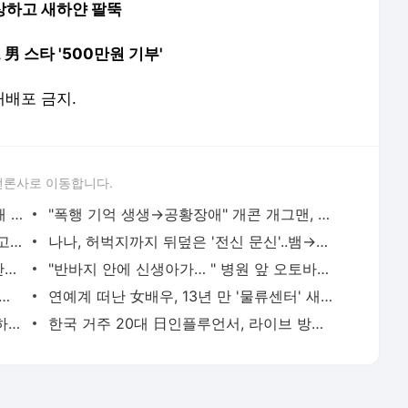
앙상하고 새하얀 팔뚝
男 스타 '500만원 기부'
 재배포 금지.
언론사로 이동합니다.
남보라 "친동생, 7년 전 실종 이후 숨진 채 발견..고통, 평생 갈 것" 눈물
"폭행 기억 생생→공황장애" 개콘 개그맨, 사라졌던 이유
신지 "김종민과 결혼하고 임신까지 했다고..엄마도 의심해"
나나, 허벅지까지 뒤덮은 '전신 문신'..뱀→거미·나비가 한가득!
그래도 소방차 멤버 였는데..이상원, '파산선고·5평 단칸방 살이→월매출 9천만원' 눈물의 재기담
"반바지 안에 신생아가… " 병원 앞 오토바이에서 출산
튜버' 배인규 대표, 숨진채 발견..이혼→마약 투약 혐의후 우울증 앓아
연예계 떠난 女배우, 13년 만 '물류센터' 새벽 알바 포착 "지옥 같았다"
정재용 "'불화설' 김창열에 전화해라" 이하늘 제안에 단호한 거절
한국 거주 20대 日인플루언서, 라이브 방송 도중 사망..시청자들 목격 '충격'