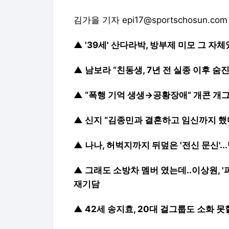
김가을 기자 epi17@sportschosun.com
▲
'39세' 산다라박, 방부제 미모 그 자
▲
남보라 “친동생, 7년 전 실종 이후 숨진 
▲
“폭행 기억 생생→공황장애” 개콘 개그
▲
신지 “김종민과 결혼하고 임신까지 했
▲
나나, 허벅지까지 뒤덮은 '전신 문신'.
▲
그래도 소방차 멤버 였는데..이상원, 
재기담
▲
42세 송지효, 20대 걸그룹도 소화 