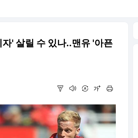
제자' 살릴 수 있나..맨유 '아픈
요약보기
음성으로 듣기
번역 설정
글씨크기 조절하기
인쇄하기