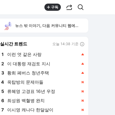
공유하기
검색
구독
뉴스 밖 이야기, 다음 커뮤니티 웹에서 보기
실시간 트렌드
오늘 14:38 기준
툴팁보기
1
이런 엿 같은 사랑
,상승
2
이 대통령 재검토 지시
,상승
3
황희 폐버스 청년주택
,상승
4
옥탑방의 문제아들
,신규
5
류혜영 고경표 16년 우정
,신규
6
최성원 백혈병 완치
,신규
7
이시영 캐나다 한달살이
,신규