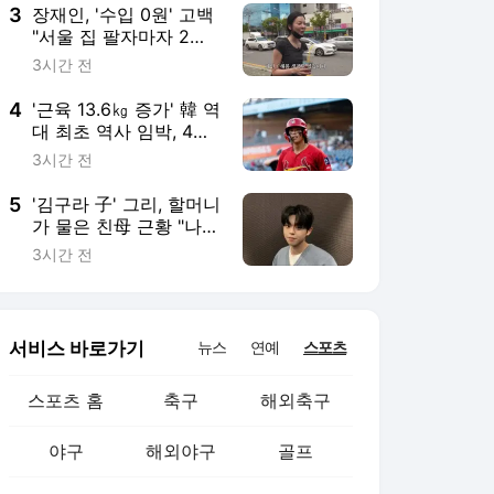
3
장재인, '수입 0원' 고백
"서울 집 팔자마자 2배
폭등, 공장 일해볼 생각
3시간 전
도 있다"
4
'근육 13.6㎏ 증가' 韓 역
대 최초 역사 임박, 4안
타 대폭발…"美 오지 말
3시간 전
았어야" 불면증 시달린
유망주 맞나
5
'김구라 子' 그리, 할머니
가 물은 친母 근황 "나뿐
이라 연락 잘 드려"
3시간 전
서비스 바로가기
뉴스
연예
스포츠
스포츠 홈
축구
해외축구
야구
해외야구
골프