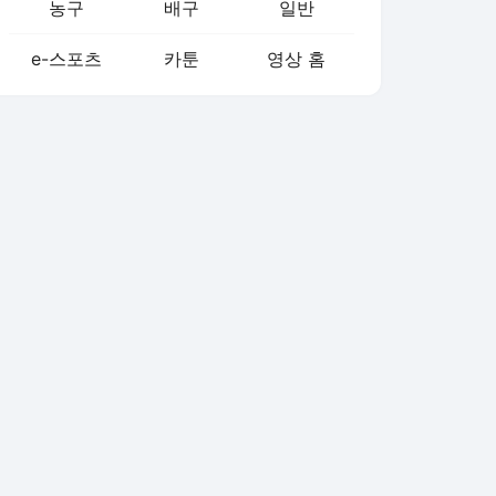
농구
배구
일반
e-스포츠
카툰
영상 홈