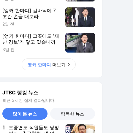
[앵커 한마디] 길바닥에 7
초간 손을 대보라
2일 전
[앵커 한마디] 그곳에도 '재
난 경보'가 닿고 있습니까
3일 전
앵커 한마디
더보기
JTBC 랭킹 뉴스
최근 3시간 집계 결과입니다.
많이 본 뉴스
탐독한 뉴스
1
조중연도 직원들도 펑펑