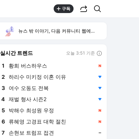
공유하기
검색
구독
뉴스 밖 이야기, 다음 커뮤니티 웹에서 보기
실시간 트렌드
오늘 3:51 기준
툴팁보기
1
황희 버스하우스
,신규
2
하리수 미키정 이혼 이유
,하락
3
여수 오동도 전복
,하락
4
재벌 형사 시즌2
,하락
5
박해수 최성원 우정
,신규
6
류혜영 고경표 대학 절친
,신규
7
손현보 트럼프 접견
,유지