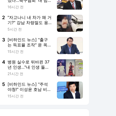
썼다…축구협회 '내 맘대
로 법카'
16시간 전
2
"자고나니 내 차가 왜 거
기?" 강남 차량절도 용
의자 추적중
5시간 전
3
[비하인드 뉴스] "출구
는 득표율 조작" 윤 옥중
메시지…윤상현마저 "선
15시간 전
동이야"
4
병원 실수로 뒤바뀐 37
년 인생…"내 인생 돌려
내" 소송 제기
21시간 전
5
[비하인드 뉴스] "주석
야청!" 이성윤 호남 비하
논란…"당원을 뭘로 보
15시간 전
고"