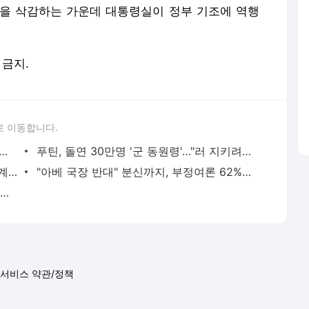
을 삭감하는 가운데 대통령실이 정부 기조에 역행
 금지.
로 이동합니다.
대통령실 슬림화? 인력 줄이고 예산은 270억 늘었다
푸틴, 돌연 30만명 '군 동원령'…"러 지키려 모든 수단 쓸 것"
[단독] 새 아파트 짓다 만 채…40억 전세계약금 떼일 위기
"아베 국장 반대" 분신까지, 부정여론 62%…기시다는 강행
주차된 BMW서 '흰 연기'…순식간에 시뻘건 불길 '활활'
서비스 약관/정책