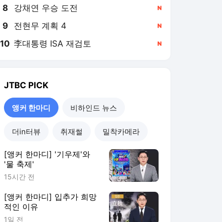
8
강채연 우승 도전
,신규
9
전현무 계획 4
,신규
10
李대통령 ISA 재검토
,신규
JTBC
PICK
앵커 한마디
비하인드 뉴스
더in터뷰
취재썰
밀착카메라
[앵커 한마디] '기우제'와
'물 축제'
15시간 전
[앵커 한마디] 입추가 희망
적인 이유
1일 전