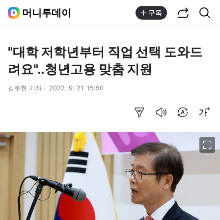
공유하기
통합검색
머니투데이
구독
"대학 저학년부터 직업 선택 도와드
려요"..청년고용 맞춤 지원
김주현 기자
2022. 9. 21. 15:50
요약보기
음성으로 듣기
번역 설정
글씨크기 조절하기
이미지 크게 보기