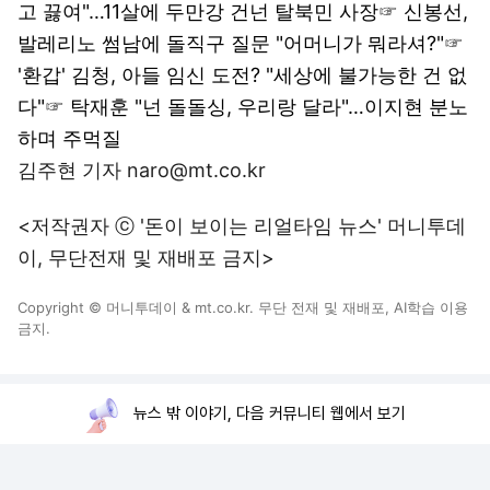
고 끓여"…11살에 두만강 건넌 탈북민 사장
☞
신봉선,
발레리노 썸남에 돌직구 질문 "어머니가 뭐라셔?"
☞
'환갑' 김청, 아들 임신 도전? "세상에 불가능한 건 없
다"
☞
탁재훈 "넌 돌돌싱, 우리랑 달라"…이지현 분노
하며 주먹질
김주현 기자 naro@mt.co.kr
<저작권자 ⓒ '돈이 보이는 리얼타임 뉴스' 머니투데
이, 무단전재 및 재배포 금지>
Copyright © 머니투데이 & mt.co.kr. 무단 전재 및 재배포, AI학습 이용
금지.
뉴스 밖 이야기, 다음 커뮤니티 웹에서 보기