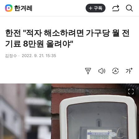
공유하기
통합검색
한겨레
구독
한전 "적자 해소하려면 가구당 월 전
기료 8만원 올려야"
김정수
2022. 9. 21. 15:35
요약보기
음성으로 듣기
번역 설정
글씨크기 조절하기
이미지 크게 보기