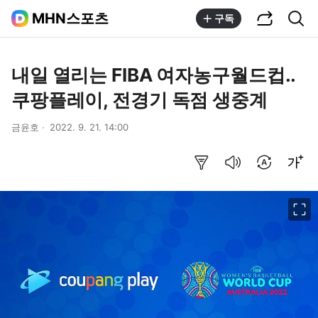
공유하기
통합검색
MHN스포츠
구독
내일 열리는 FIBA 여자농구월드컵..
쿠팡플레이, 전경기 독점 생중계
금윤호
2022. 9. 21. 14:00
요약보기
음성으로 듣기
번역 설정
글씨크기 조절하기
이미지 크게 보기