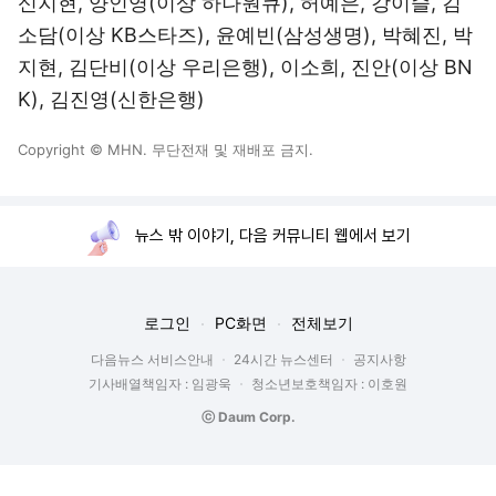
신지현, 양인영(이상 하나원큐), 허예은, 강이슬, 김
소담(이상 KB스타즈), 윤예빈(삼성생명), 박혜진, 박
지현, 김단비(이상 우리은행), 이소희, 진안(이상 BN
K), 김진영(신한은행)
Copyright © MHN. 무단전재 및 재배포 금지.
뉴스 밖 이야기, 다음 커뮤니티 웹에서 보기
로그인
PC화면
전체보기
다음뉴스 서비스안내
24시간 뉴스센터
공지사항
기사배열책임자 : 임광욱
청소년보호책임자 : 이호원
ⓒ Daum Corp.