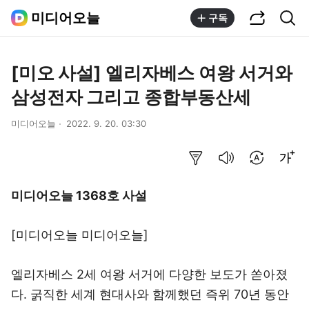
공유하기
통합검색
미디어오늘
구독
[미오 사설] 엘리자베스 여왕 서거와
삼성전자 그리고 종합부동산세
미디어오늘
2022. 9. 20. 03:30
요약보기
음성으로 듣기
번역 설정
글씨크기 조절하기
미디어오늘 1368호 사설
[미디어오늘
미디어오늘
]
엘리자베스 2세 여왕 서거에 다양한 보도가 쏟아졌
다. 굵직한 세계 현대사와 함께했던 즉위 70년 동안