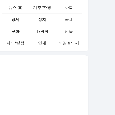
뉴스 홈
기후/환경
사회
경제
정치
국제
문화
IT/과학
인물
지식/칼럼
연재
배열설명서