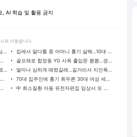
포, AI 학습 및 활용 금지
론사로 이동합니다.
성접대 경기서 한국 '무패'…한일월드컵 심판매수설 재점화될 듯 | 연합뉴스
집에서 말다툼 중 어머니 흉기 살해…10대 아들 체포 | 연합뉴스
고열·의식 저하 상태로 병원 옮겨진 어린이 사망 | 연합뉴스
골프채로 합정동 YG 사옥 출입문 쾅쾅…경찰, 20대 여성 체포 | 연합뉴스
배우 이신영, 조용히 입대…"신병훈련 수료, 군 생활 집중" | 연합뉴스
얼마나 심하게 때렸길래…길거리서 지인폭행 50대 살인미수 혐의 | 연합뉴스
시경 중 장 천공으로 환자 숨지게 한 의사 2심도 집행유예 | 연합뉴스
70대 집주인에 흉기 휘두른 30대 여성 세입자 체포 | 연합뉴스
둥둥'…인천 강화군 北 목함지뢰 주의보 | 연합뉴스
中 희소질환 아동 유전자편집 임상서 또 숨져…안전성 논란 확산 | 연합뉴스