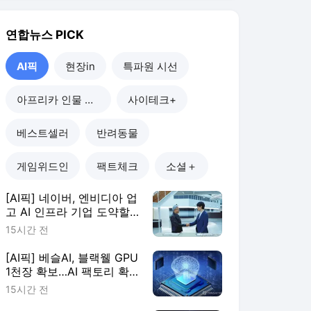
연합뉴스
PICK
AI픽
현장in
특파원 시선
아프리카 인물 열전
사이테크+
베스트셀러
반려동물
게임위드인
팩트체크
소셜＋
[AI픽] 네이버, 엔비디아 업
고 AI 인프라 기업 도약할
까
15시간 전
[AI픽] 베슬AI, 블랙웰 GPU
1천장 확보…AI 팩토리 확
장
15시간 전