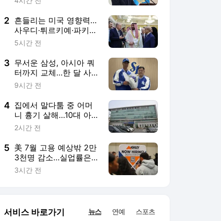
4시간 전
2
흔들리는 미국 영향력…
사우디·튀르키예·파키스
탄, 공동방위조약
5시간 전
3
무서운 삼성, 아시아 쿼
터까지 교체…한 달 사
이 외인 3명 영입
9시간 전
4
집에서 말다툼 중 어머
니 흉기 살해…10대 아
들 체포
2시간 전
5
美 7월 고용 예상밖 2만
3천명 감소…실업률은
4.1%로 떨어져(종합)
3시간 전
서비스 바로가기
뉴스
연예
스포츠