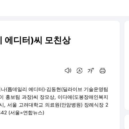
리 에디터)씨 모친상
음성으로 듣기
번역 설정
글씨크기 조절하기
인쇄하기
류세나(톱데일리 에디터)·김동현(딜라이브 기술운영팀
이 홍보팀 과장)씨 장모상, 이다애(도봉장애인복지
6시, 서울 고려대학교 의료원(안암병원) 장례식장 2
4442 (서울=연합뉴스)