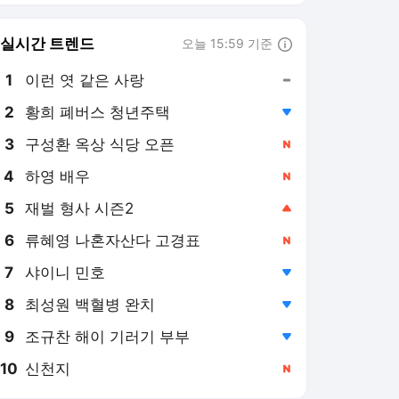
실시간 트렌드
오늘 15:59 기준
툴팁보기
1
이런 엿 같은 사랑
,유지
3
구성환 옥상 식당 오픈
,신규
4
하영 배우
,신규
5
재벌 형사 시즌2
,상승
6
류혜영 나혼자산다 고경표
,신규
7
샤이니 민호
,하락
8
최성원 백혈병 완치
,하락
9
조규찬 해이 기러기 부부
,하락
10
신천지
,신규