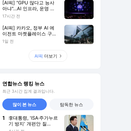
[AI픽] "GPU 많다고 능사
아냐"…AI 인프라, 운영 효
율이 판가름
17시간 전
[AI픽] 카카오, 정부 AI 에
이전트 마켓플레이스 구축
한다
1일 전
AI픽
더보기
연합뉴스 랭킹 뉴스
최근 3시간 집계 결과입니다.
많이 본 뉴스
탐독한 뉴스
1
李대통령, 'ISA·주가누르
기 방지' 개편안 질
타…"전면 재검토"