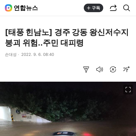
공유하기
통합검색
연합뉴스
구독
[태풍 힌남노] 경주 강동 왕신저수지
붕괴 위험..주민 대피령
손대성
2022. 9. 6. 08:40
요약보기
음성으로 듣기
번역 설정
글씨크기 조절하기
이미지 크게 보기