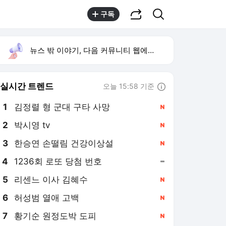
공유하기
검색
구독
뉴스 밖 이야기, 다음 커뮤니티 웹에서 보기
실시간 트렌드
오늘 15:58 기준
툴팁보기
1
김정렬 형 군대 구타 사망
,신규
2
박시영 tv
,신규
3
한승연 손떨림 건강이상설
,신규
4
1236회 로또 당첨 번호
,유지
5
리센느 이사 김혜수
,신규
6
허성범 열애 고백
,신규
7
황기순 원정도박 도피
,신규