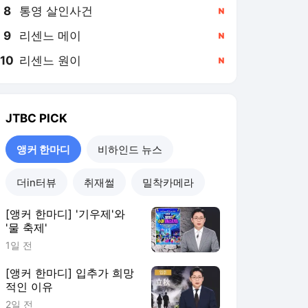
8
통영 살인사건
,신규
9
리센느 메이
,신규
10
리센느 원이
,신규
JTBC
PICK
앵커 한마디
비하인드 뉴스
더in터뷰
취재썰
밀착카메라
[앵커 한마디] '기우제'와
'물 축제'
1일 전
[앵커 한마디] 입추가 희망
적인 이유
2일 전