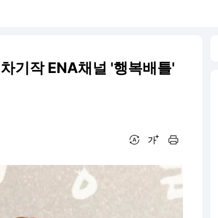
, 차기작 ENA채널 '행복배틀'
번역 설정
글씨크기 조절하기
인쇄하기