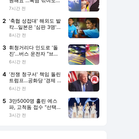
원해요"…폭염 꺾여도
무더위 계속
7시간 전
2
'축협 성접대' 해외도 발
칵…일본은 '심판 3명'
실명 공개
8시간 전
3
휘청거리다 인도로 '돌
진'…버스 운전자 "브레
이크 작동 안 해"
6시간 전
4
'전쟁 청구서' 책임 돌린
트럼프…공화당 '경제 우
위' 흔들
6시간 전
5
3만5000명 홀린 에스
파, 고척돔 접수 "선택해
줘서 고마워"(종합)
3시간 전