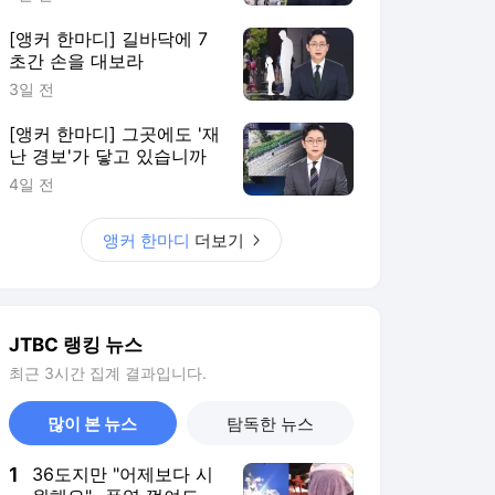
[앵커 한마디] 길바닥에 7
초간 손을 대보라
3일 전
[앵커 한마디] 그곳에도 '재
난 경보'가 닿고 있습니까
4일 전
앵커 한마디
더보기
JTBC 랭킹 뉴스
최근 3시간 집계 결과입니다.
많이 본 뉴스
탐독한 뉴스
1
36도지만 "어제보다 시