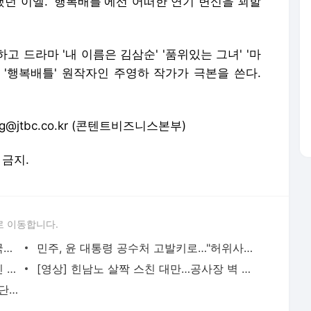
던 이엘. '행복배틀'에선 어떠한 연기 변신을 꾀할
 드라마 '내 이름은 김삼순' '품위있는 그녀' '마
 '행복배틀' 원작자인 주영하 작가가 극본을 쓴다.
@jtbc.co.kr (콘텐트비즈니스본부)
 금지.
로 이동합니다.
힌남노 뜻? 라오스 국립보호구역..14개 국가가 태풍이름 지어
민주, 윤 대통령 공수처 고발키로…"허위사실 공표"
태풍 풍랑주의보 바다에서 수상레저 즐긴 간 큰 30대
[영상] 힌남노 살짝 스친 대만…공사장 벽 쓰러지고 차량 뒤집혀
[단독] '한국 어린이 5명 사망' 브라질 집단농장…"아이들 죽음은 예물"