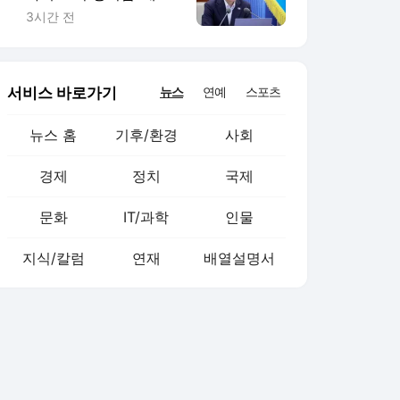
토 지시에 엇갈린 반응
3시간 전
서비스 바로가기
뉴스
연예
스포츠
뉴스 홈
기후/환경
사회
경제
정치
국제
문화
IT/과학
인물
지식/칼럼
연재
배열설명서