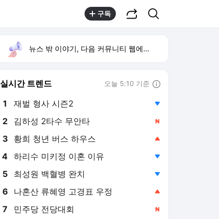
공유하기
검색
구독
뉴스 밖 이야기, 다음 커뮤니티 웹에서 보기
실시간 트렌드
오늘 5:10 기준
툴팁보기
1
재벌 형사 시즌2
,하락
2
김하성 2타수 무안타
,신규
3
황희 청년 버스 하우스
,상승
4
하리수 미키정 이혼 이유
,하락
5
최성원 백혈병 완치
,하락
6
나혼산 류혜영 고경표 우정
,상승
7
민주당 전당대회
,신규