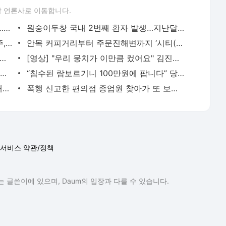
 언론사로 이동합니다.
[속보] 기상청 “힌남노, ‘매미’ 보다 세다”…6일 오전 부산 남서쪽 상륙 예상
원숭이두창 국내 2번째 환자 발생…지난달 18일 입국 내국인
권성동 “광주 복합쇼핑몰 좌초 위기...민주, 입장 밝혀라”
안목 커피거리부터 주문진해변까지 ‘시티(Sea Tea)버스’ 강릉바다를 달린다
석 앞두고 인제산 자연송이 첫 공판 열린다
[영상] "우리 뭉치가 이만큼 컸어요" 김진태 지사가 입양한 유기견을 만나다
같은 아파트·동일면적인데 1억원 넘는 가격차 왜?
“침수된 람보르기니 100만원에 팝니다” 당근마켓 판매글 화제
[천남수의 視線] 병장 월급 130만원과 '재입대의 꿈'
폭행 신고한 편의점 종업원 찾아가 또 보복 폭행한 60대
서비스 약관/정책
 글쓴이에 있으며, Daum의 입장과 다를 수 있습니다.