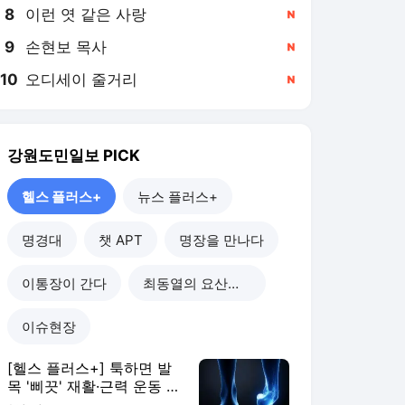
8
이런 엿 같은 사랑
,신규
9
손현보 목사
,신규
10
오디세이 줄거리
,신규
강원도민일보
PICK
헬스 플러스+
뉴스 플러스+
명경대
챗 APT
명장을 만나다
이통장이 간다
최동열의 요산요설
이슈현장
[헬스 플러스+] 툭하면 발
목 '삐끗' 재활·근력 운동 꼭
하세요