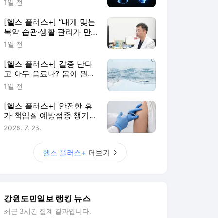
1일 전
[헬스 플러스+] “내게 맞는
복약 습관·생활 관리가 만
성질환 대응 첫걸음”
1일 전
[헬스 플러스+] 갈증 난다
고 아무 음료나? 몸이 원하
는 건 ‘물’
1일 전
[헬스 플러스+] 안전한 휴
가 책임질 예방접종 챙기세
요
2026. 7. 23.
헬스 플러스+
더보기
강원도민일보 랭킹 뉴스
최근 3시간 집계 결과입니다.