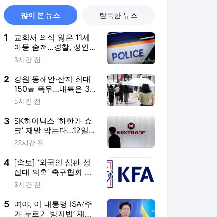
많이 본 뉴스
탐독한 뉴스
1
교회서 의식 잃은 11세
아동 숨져…경찰, 성인 3
명 아동학대치사 혐의
3시간 전
적용 여부 수사
2
강원 동해안·산지 최대
150㎜ 폭우…내륙은 35
도 찜통더위
5시간 전
3
SK하이닉스 ‘하한가 쇼
크’ 재발 막는다…12일부
터 상·하한가 주문 한시
22시간 전
금지
4
[속보] ‘외국인 심판 성
접대 의혹’ 축구협회 공
식 사과…“철저한 쇄신
3시간 전
기회로”
5
여야, 이 대통령 ISA·‘주
가 누르기 방지법’ 재검