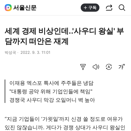
공유하기
통합검색
서울신문
구독
세계 경제 비상인데..'사우디 왕실' 부
담까지 떠안은 재계
박성국
2022. 9. 3. 11:01
요약보기
음성으로 듣기
번역 설정
글씨크기 조절하기
이재용 엑스포 특사에 주주들은 냉담
"대통령 공약 위해 기업인들에 책임"
경쟁국 사우디 막강 오일머니 벽 높아
“지금 기업들이 ‘가욋일’까지 신경 쓸 정도로 여유가
있진 않잖습니까. 게다가 경쟁 상대가 사우디 왕실인