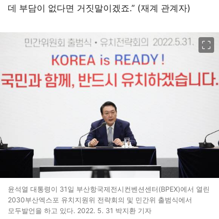
데 부담이 없다면 거짓말이겠죠.” (재계 관계자)
이미지 크게 보기
윤석열 대통령이 31일 부산항국제전시컨벤션센터(BPEX)에서 열린
2030부산엑스포 유치지원위 전략회의 및 민간위 출범식에서
모두발언을 하고 있다. 2022. 5. 31 박지환 기자