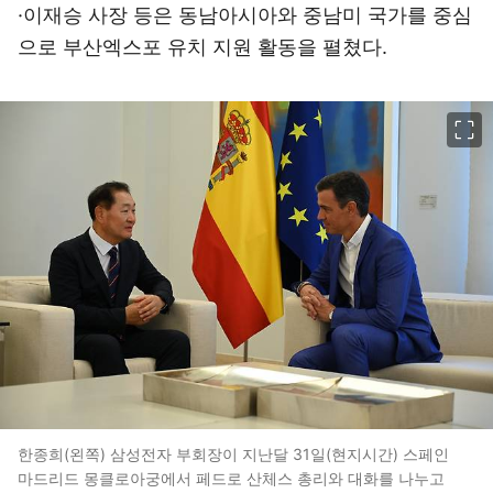
·이재승 사장 등은 동남아시아와 중남미 국가를 중심
으로 부산엑스포 유치 지원 활동을 펼쳤다.
이미지 크게 보기
한종희(왼쪽) 삼성전자 부회장이 지난달 31일(현지시간) 스페인
마드리드 몽클로아궁에서 페드로 산체스 총리와 대화를 나누고