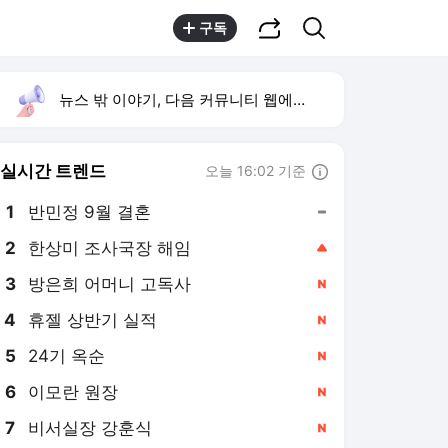
공유하기
검색
구독
뉴스 밖 이야기, 다음 커뮤니티 웹에서 보기
실시간 트렌드
오늘 16:02 기준
툴팁보기
1
반민정 9월 결혼
,유지
2
한상미 조사국장 해임
,상승
3
방은희 어머니 고독사
,신규
4
휴젤 상반기 실적
,신규
5
24기 옥순
,신규
6
이모란 원장
,신규
7
비서실장 강훈식
,신규