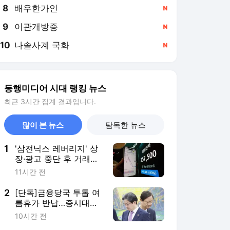
8
배우한가인
,신규
9
이관개방증
,신규
10
나솔사계 국화
,신규
동행미디어 시대 랭킹 뉴스
최근 3시간 집계 결과입니다.
많이 본 뉴스
탐독한 뉴스
1
'삼전닉스 레버리지' 상
장·광고 중단 후 거래
뚝…증시 진정되나
11시간 전
2
[단독]금융당국 투톱 여
름휴가 반납…증시대책·
인사설 영향
10시간 전