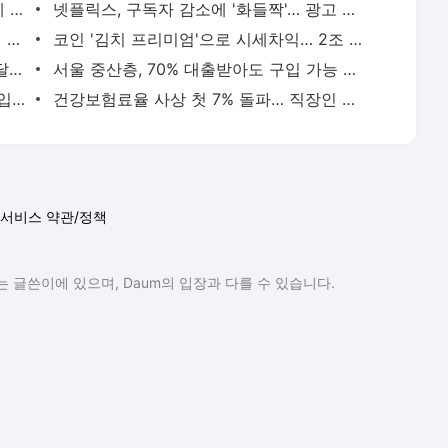
영상통화·셀카·사인… 이재용 파격 소통에 임직원 '들썩' - 머니S
넷플릭스, 구독자 감소에 '화들짝'… 광고 보면 이용료 반값 - 머니S
"여기 총 들고 탔어요"…공포에 떤 지하철 2호선 - 머니S
코인 '김치 프리미엄'으로 시세차익… 2조 규모 불법 외환거래 적발 - 머니S
비트코인, 나스닥 하락에 1.75%↓… 2만달러 또 붕괴 - 머니S
서울 중산층, 70% 대출받아도 구입 가능 아파트는 2.8% 불과 - 머니S
'5년 5000만원' 청년도약계좌 신설… 가입대상·조건은? - 머니S
건강보험료율 사상 첫 7% 돌파… 직장인 월 2069원 더 낸다 - 머니S
서비스 약관/정책
 글쓴이에 있으며, Daum의 입장과 다를 수 있습니다.