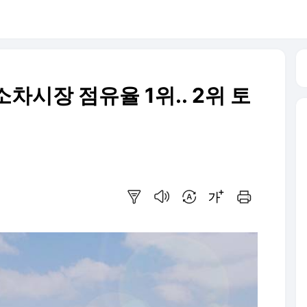
소차시장 점유율 1위.. 2위 토
요약보기
음성으로 듣기
번역 설정
글씨크기 조절하기
인쇄하기