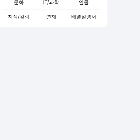
문화
IT/과학
인물
지식/칼럼
연재
배열설명서