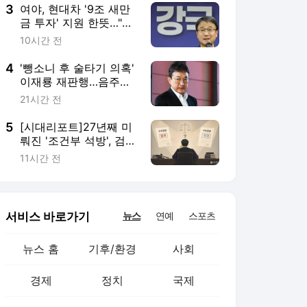
3
여야, 현대차 '9조 새만
금 투자' 지원 한뜻…"피
지컬 AI 1강 도약"
10시간 전
4
'뺑소니 후 술타기 의혹'
이재룡 재판행…음주운
전은 무혐의, 왜?
21시간 전
5
[시대리포트]27년째 미
뤄진 '조건부 석방', 검찰
개혁에 또 밀려
11시간 전
서비스 바로가기
뉴스
연예
스포츠
뉴스 홈
기후/환경
사회
경제
정치
국제