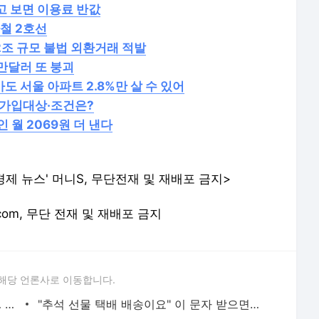
고 보면 이용료 반값
하철 2호선
2조 규모 불법 외환거래 적발
2만달러 또 붕괴
아도 서울 아파트 2.8%만 살 수 있어
… 가입대상·조건은?
 월 2069원 더 낸다
제 뉴스' 머니S, 무단전재 및 재배포 금지>
e.com, 무단 전재 및 재배포 금지
해당 언론사로 이동합니다.
기본급 9.8만원 인상·무상주 49주 지급… 기아 노사, 2년 연속 무분규 잠정합의 - 머니S
"추석 선물 택배 배송이요" 이 문자 받으면 의심하세요 - 머니S