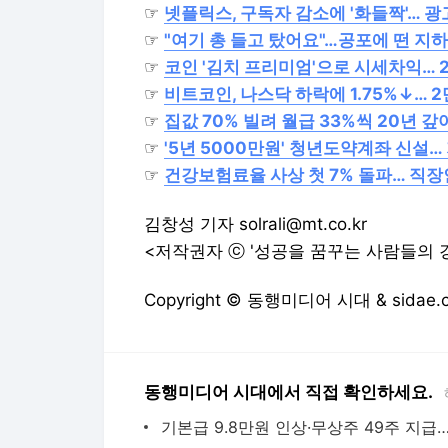
☞
넷플릭스, 구독자 감소에 '화들짝'… 광
☞
"여기 총 들고 탔어요"…공포에 떤 지
☞
코인 '김치 프리미엄'으로 시세차익… 
☞
비트코인, 나스닥 하락에 1.75%↓… 
☞
집값 70% 빌려 월급 33%씩 20년 갚
☞
'5년 5000만원' 청년도약계좌 신설
☞
건강보험료율 사상 첫 7% 돌파… 직장인
김창성 기자 solrali@mt.co.kr
<저작권자 ⓒ '성공을 꿈꾸는 사람들의 경
Copyright © 동행미디어 시대 & sida
동행미디어 시대에서 직접 확인하세요.