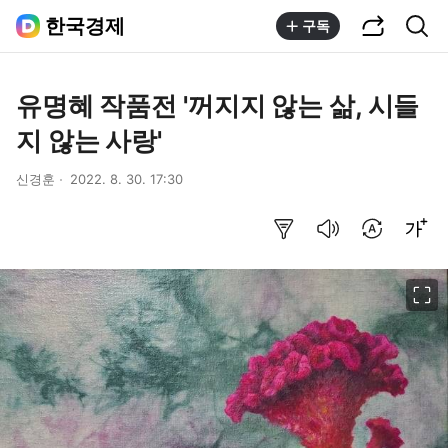
공유하기
통합검색
한국경제
구독
유명혜 작품전 '꺼지지 않는 삶, 시들
지 않는 사랑'
신경훈
2022. 8. 30. 17:30
요약보기
음성으로 듣기
번역 설정
글씨크기 조절하기
이미지 크게 보기