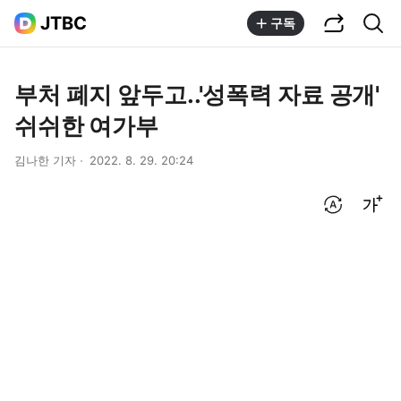
공유하기
통합검색
JTBC
구독
부처 폐지 앞두고..'성폭력 자료 공개'
쉬쉬한 여가부
김나한 기자
2022. 8. 29. 20:24
번역 설정
글씨크기 조절하기