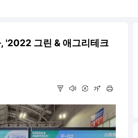
'2022 그린 & 애그리테크
요약보기
음성으로 듣기
번역 설정
글씨크기 조절하기
인쇄하기