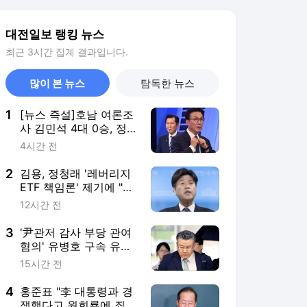
2
김용, 정청래 '레버리지
ETF 책임론' 제기에 "반
명 커밍아웃하라"
12시간 전
3
'尹관저 감사 부당 관여
혐의' 유병호 구속 유
지…최재해 조사도 본격
15시간 전
화
4
홍준표 "李 대통령과 경
쟁했다고 원희룡에 죄
뒤집어 씌워"
18시간 전
5
종합특검, 심우정 前총
장 '내란 가담 의혹'…대
검 재차 압수수색
17시간 전
서비스 바로가기
뉴스
연예
스포츠
뉴스 홈
기후/환경
사회