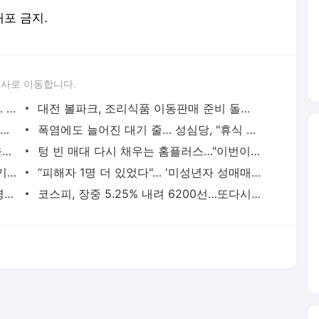
배포 금지.
론사로 이동합니다.
'매서운 폭염'에 프로야구 9일까지 중단… 한화 반등 기회 두산전으로 - 대전일보
대전 볼파크, 조리식품 이동판매 준비 돌입… 팬들 "대기줄 해소" 기대 속 우려 - 대전일보
"새 주인 구합니다, 유기 중"… 폭염 속 놀이터에 '버려진 강아지' - 대전일보
폭염에도 늘어진 대기 줄… 성심당, "휴식 공간 마련" 안전대응 고삐 - 대전일보
대전 과학교사 3인방 '대한민국 과학교육상' 영예 - 대전일보
텅 빈 매대 다시 채우는 홈플러스…"이번이 마지막 희망" - 대전일보
'비욘드 반도체' 꺼낸 정부…충남 산업위기 돌파구 기대 - 대전일보
“피해자 1명 더 있었다"… '미성년자 성매매' 최영중 전 청주시의원 구속 송치 - 대전일보
대전서 밤새 빌라·공장 화재 잇따라…인명피해 없어 - 대전일보
코스피, 장중 5.25% 내려 6200선…또다시 매도 사이드카 발동 - 대전일보