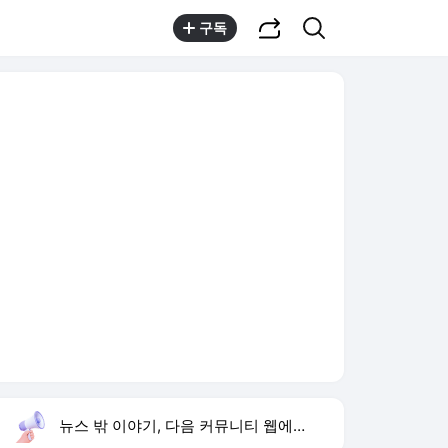
공유하기
검색
구독
뉴스 밖 이야기, 다음 커뮤니티 웹에서 보기
실시간 트렌드
오늘 2:02 기준
툴팁보기
1
하영 의사 집안
,신규
2
손서연 U17 세계선수권 승리
,신규
3
한상미 이태원특조위 해임
,하락
4
YG 사옥 골프채 난동
,신규
5
국내생산세액공제
,유지