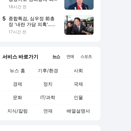
경제
정치
국제
문화
IT/과학
인물
지식/칼럼
연재
배열설명서