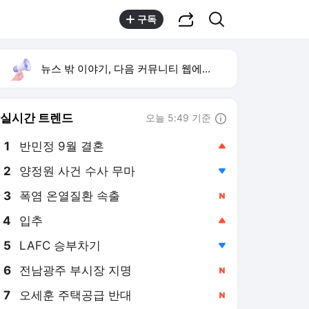
공유하기
검색
구독
뉴스 밖 이야기, 다음 커뮤니티 웹에서 보기
실시간 트렌드
오늘 5:49 기준
툴팁보기
1
반민정 9월 결혼
,상승
2
양정원 사건 수사 무마
,하락
3
폭염 온열질환 속출
,신규
4
입추
,상승
5
LAFC 승부차기
,하락
6
전남광주 부시장 지명
,신규
7
오세훈 주택공급 반대
,신규