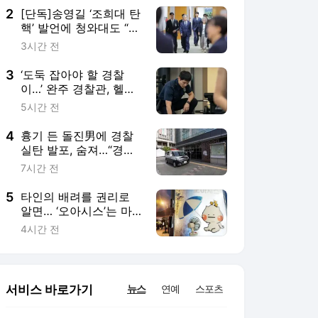
2
[단독]송영길 ‘조희대 탄
핵’ 발언에 청와대도 “헌
법적 책무 방기”… 흔들
3시간 전
리는 ‘대법관 제청권’
3
‘도둑 잡아야 할 경찰
이…’ 완주 경찰관, 헬스
장서 주운 무선이어폰
5시간 전
사용하다 덜미
4
흉기 든 돌진男에 경찰
실탄 발포, 숨져…“경위
조사중”
7시간 전
5
타인의 배려를 권리로
알면… ‘오아시스’는 마
른다[포토 에세이]
4시간 전
서비스 바로가기
뉴스
연예
스포츠