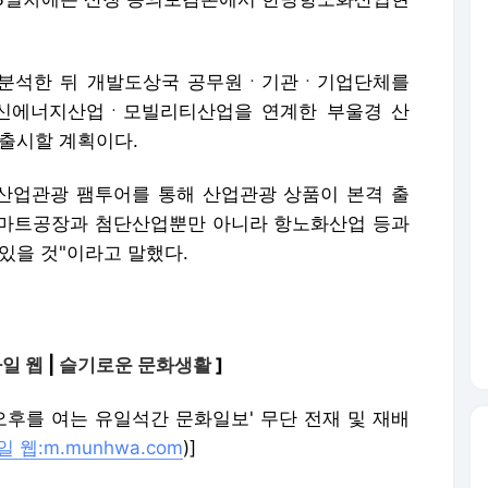
 분석한 뒤 개발도상국 공무원ㆍ기관ㆍ기업단체를
신에너지산업ㆍ모빌리티산업을 연계한 부울경 산
 출시할 계획이다.
산업관광 팸투어를 통해 산업관광 상품이 본격 출
스마트공장과 첨단산업뿐만 아니라 항노화산업 등과
있을 것"이라고 말했다.
일 웹
|
슬기로운 문화생활
]
민국 오후를 여는 유일석간 문화일보' 무단 전재 및 재배
 웹:m.munhwa.com
)]