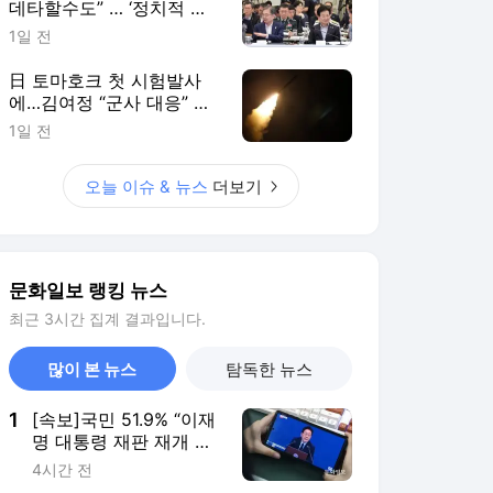
데타할수도” … ‘정치적 중
립’ 軍 당혹
1일 전
日 토마호크 첫 시험발사
에…김여정 “군사 대응” 으
름장
1일 전
오늘 이슈 & 뉴스
더보기
문화일보 랭킹 뉴스
최근 3시간 집계 결과입니다.
많이 본 뉴스
탐독한 뉴스
1
[속보]국민 51.9% “이재
명 대통령 재판 재개 필
요하다”-코리아정보리
4시간 전
서치