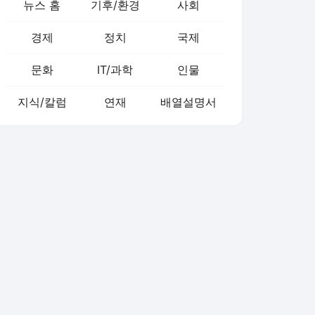
뉴스 홈
기후/환경
사회
경제
정치
국제
문화
IT/과학
인물
지식/칼럼
연재
배열설명서