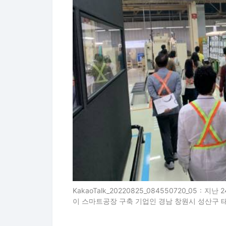
KakaoTalk_20220825_084550720_05
이 스마트공장 구축 기업인 경남 창원시 성산구 