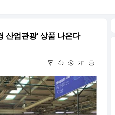
경 산업관광' 상품 나온다
요약보기
음성으로 듣기
번역 설정
글씨크기 조절하기
인쇄하기