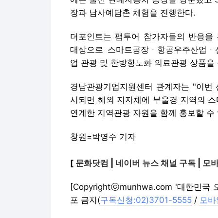
장과 남사예담촌 체험을 진행한다.
더포인트는 팸투어 참가자들의 반응을
대상으로 스마트공장ㆍ항공우주산업ㆍ
업 관광 및 한방항노화 의료관광 상품을
경남관광기업지원센터 관계자는 "이번 
시되면 해외 지자체에 부울경 지역의 
연계한 지역관광 자원을 함께 홍보할 수 
창원=박영수 기자
[
문화닷컴
|
네이버 뉴스 채널 구독
|
모바
[Copyrightⓒmunhwa.com '대한
포 금지(
구독신청:02)3701-5555
/
모바일