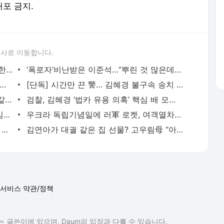
배포 금지.
론사로 이동합니다.
“아무도 없겠지”… 야구 경기중 음란행위한 남녀, 팬 영상에 덜미
‘폭로자’비난받은 이준석…“뿌린 것 많은데 생색내기 헐리웃 액션”
해자 최대 5000명?’...인신매매·장기적출 조직에 대만 술렁
[단독] 시간만 끈 警… 김혜경 불구속 송치 가닥
文 “통도사 장경각 돌아보면 복 받을 것 같아” 방문 추천
검찰, 김혜경 ‘법카 유용 의혹’ 핵심 배 모씨 사전영장 청구
[단독]주호영 ‘나국대’ 출신 대변인단 유임… 비대위 조기 안착 포석
우크라 독립기념일에 러軍 로켓, 여객열차 공격...젤렌스키 “60여명 사상”
‘백신 수급’ 감사 예고에…이재갑 “죽도록 고생한 공무원만 괴롭혀” 일침
김연아가 대궐 같은 집 선물? 고우림母 “아들 상처 받아”
서비스 약관/정책
 글쓴이에 있으며, Daum의 입장과 다를 수 있습니다.