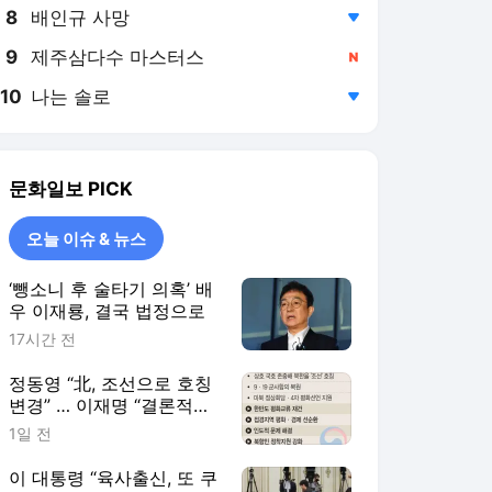
8
배인규 사망
,하락
9
제주삼다수 마스터스
,신규
10
나는 솔로
,하락
문화일보
PICK
오늘 이슈 & 뉴스
‘뺑소니 후 술타기 의혹’ 배
우 이재룡, 결국 법정으로
17시간 전
정동영 “北, 조선으로 호칭
변경” … 이재명 “결론적으
로 약간 의문”
1일 전
이 대통령 “육사출신, 또 쿠