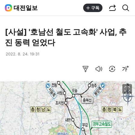
공유하기
통합검색
대전일보
구독
[사설] '호남선 철도 고속화' 사업, 추
진 동력 얻었다
2022. 8. 24. 19:31
요약보기
음성으로 듣기
번역 설정
글씨크기 조절하기
이미지 크게 보기