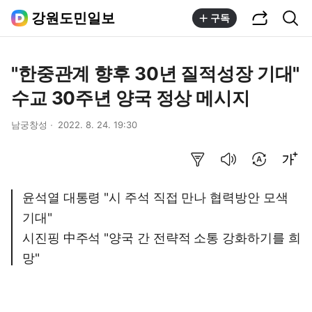
공유하기
통합검색
강원도민일보
구독
"한중관계 향후 30년 질적성장 기대"
수교 30주년 양국 정상 메시지
남궁창성
2022. 8. 24. 19:30
요약보기
음성으로 듣기
번역 설정
글씨크기 조절하기
윤석열 대통령 "시 주석 직접 만나 협력방안 모색
기대"
시진핑 中주석 "양국 간 전략적 소통 강화하기를 희
망"