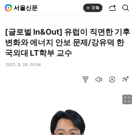
공유하기
통합검색
서울신문
구독
[글로벌 In&Out] 유럽이 직면한 기후
변화와 에너지 안보 문제/강유덕 한
국외대 LT학부 교수
2022. 8. 24. 05:04
요약보기
음성으로 듣기
번역 설정
글씨크기 조절하기
이미지 크게 보기