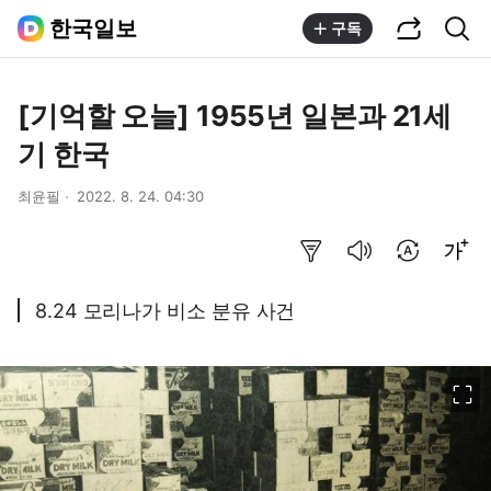
공유하기
통합검색
한국일보
구독
[기억할 오늘] 1955년 일본과 21세
기 한국
최윤필
2022. 8. 24. 04:30
요약보기
음성으로 듣기
번역 설정
글씨크기 조절하기
8.24 모리나가 비소 분유 사건
이미지 크게 보기