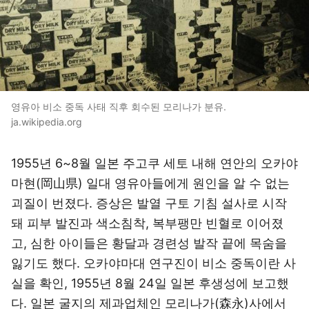
영유아 비소 중독 사태 직후 회수된 모리나가 분유.
ja.wikipedia.org
1955년 6~8월 일본 주고쿠 세토 내해 연안의 오카야
마현(岡山県) 일대 영유아들에게 원인을 알 수 없는
괴질이 번졌다. 증상은 발열 구토 기침 설사로 시작
돼 피부 발진과 색소침착, 복부팽만 빈혈로 이어졌
고, 심한 아이들은 황달과 경련성 발작 끝에 목숨을
잃기도 했다. 오카야마대 연구진이 비소 중독이란 사
실을 확인, 1955년 8월 24일 일본 후생성에 보고했
다. 일본 굴지의 제과업체인 모리나가(森永)사에서