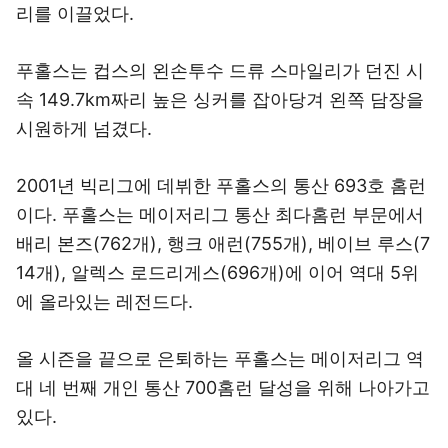
리를 이끌었다.
푸홀스는 컵스의 왼손투수 드류 스마일리가 던진 시
속 149.7km짜리 높은 싱커를 잡아당겨 왼쪽 담장을
시원하게 넘겼다.
2001년 빅리그에 데뷔한 푸홀스의 통산 693호 홈런
이다. 푸홀스는 메이저리그 통산 최다홈런 부문에서
배리 본즈(762개), 행크 애런(755개), 베이브 루스(7
14개), 알렉스 로드리게스(696개)에 이어 역대 5위
에 올라있는 레전드다.
올 시즌을 끝으로 은퇴하는 푸홀스는 메이저리그 역
대 네 번째 개인 통산 700홈런 달성을 위해 나아가고
있다.