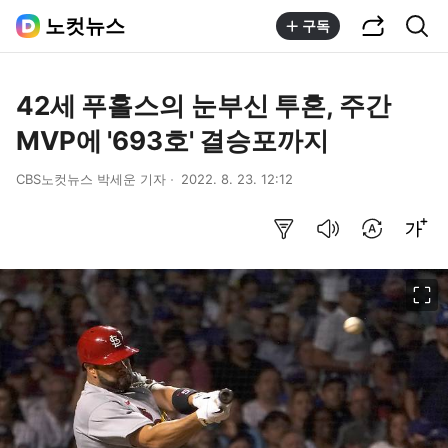
공유하기
통합검색
노컷뉴스
구독
42세 푸홀스의 눈부신 투혼, 주간
MVP에 '693호' 결승포까지
CBS노컷뉴스 박세운 기자
2022. 8. 23. 12:12
요약보기
음성으로 듣기
번역 설정
글씨크기 조절하기
이미지 크게 보기