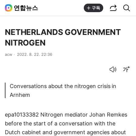
공유하기
통합검색
연합뉴스
구독
NETHERLANDS GOVERNMENT
NITROGEN
acw
2022. 8. 22. 22:36
음성으로 듣기
글씨크기 조절하기
Conversations about the nitrogen crisis in
Arnhem
epa10133382 Nitrogen mediator Johan Remkes
before the start of a conversation with the
Dutch cabinet and government agencies about