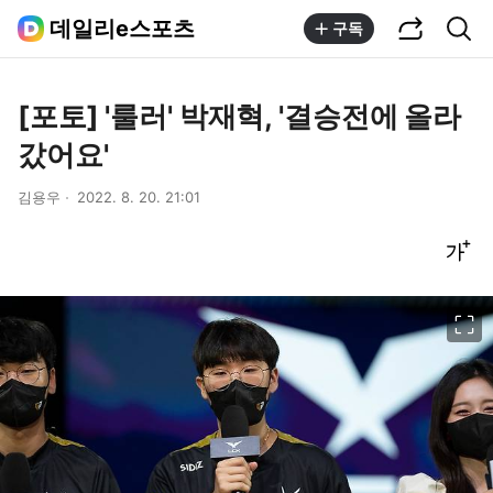
공유하기
통합검색
데일리e스포츠
구독
[포토] '룰러' 박재혁, '결승전에 올라
갔어요'
김용우
2022. 8. 20. 21:01
글씨크기 조절하기
이미지 크게 보기