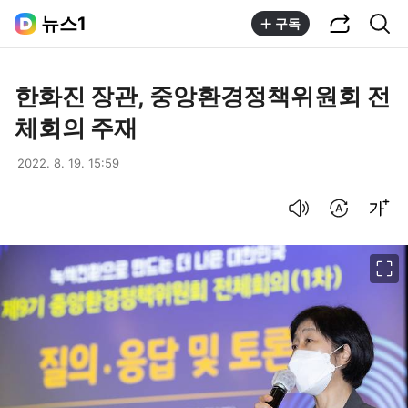
공유하기
통합검색
뉴스1
구독
한화진 장관, 중앙환경정책위원회 전
체회의 주재
2022. 8. 19. 15:59
음성으로 듣기
번역 설정
글씨크기 조절하기
이미지 크게 보기