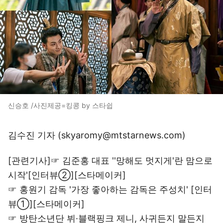
신승호 /사진제공=킹콩 by 스타쉽
김수진 기자 (skyaromy@mtstarnews.com)
[관련기사]☞
김준홍 대표 ''망해도 멋지게'란 맘으로
시작'[인터뷰②][스타메이커]
☞
홍원기 감독 '가장 좋아하는 감독은 주성치' [인터
뷰①][스타메이커]
☞
방탄소년단 뷔·블랙핑크 제니, 사귀든지 말든지