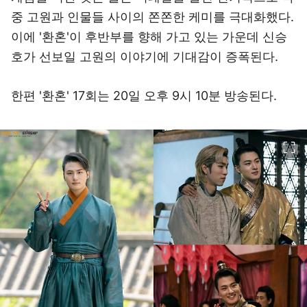
중 고원과 인물들 사이의 쫀쫀한 케미를 극대화했다.
이에 '환혼'이 후반부를 향해 가고 있는 가운데 신승
호가 선보일 고원의 이야기에 기대감이 증폭된다.
한편 '환혼' 17회는 20일 오후 9시 10분 방송된다.
이미지 크게 보기