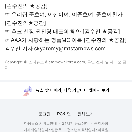
[김수진의 ★공감]
☞
우리집 준호여, 이산이여, 이준호여..준호어천가
[김수진의★공감]
☞
후크 선장 권진영 대표의 혜안 [김수진 ★공감]
☞
AAA가 사랑하는 명품MC 이특 [김수진의 ★공감]
김수진 기자 skyaromy@mtstarnews.com
Copyright © 스타뉴스 & starnewskorea.com, 무단 전재 및 재배포 금
지
뉴스 밖 이야기, 다음 커뮤니티 웹에서 보기
로그인
PC화면
전체보기
다음뉴스 서비스안내
24시간 뉴스센터
공지사항
기사배열책임자 : 임광욱
청소년보호책임자 : 이호원