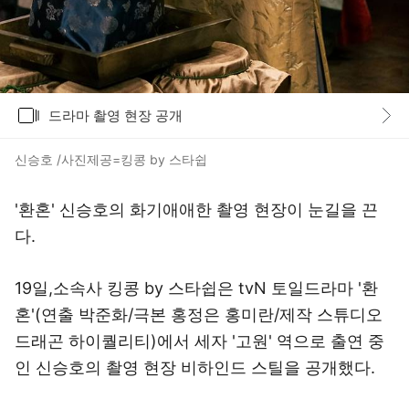
갤러리
드라마 촬영 현장 공개
바로가기
신승호 /사진제공=킹콩 by 스타쉽
'환혼' 신승호의 화기애애한 촬영 현장이 눈길을 끈
다.
19일,소속사 킹콩 by 스타쉽은 tvN 토일드라마 '환
혼'(연출 박준화/극본 홍정은 홍미란/제작 스튜디오
드래곤 하이퀄리티)에서 세자 '고원' 역으로 출연 중
인 신승호의 촬영 현장 비하인드 스틸을 공개했다.