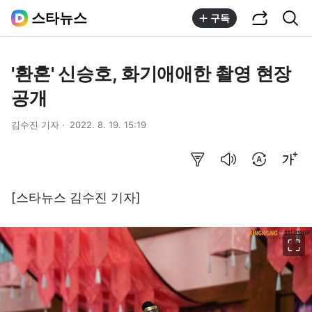
공유하기
통합검색
스타뉴스
구독
'환혼' 신승호, 화기애애한 촬영 현장
공개
김수진 기자
2022. 8. 19. 15:19
요약보기
음성으로 듣기
번역 설정
글씨크기 조절하기
[스타뉴스 김수진 기자]
이미지 크게 보기