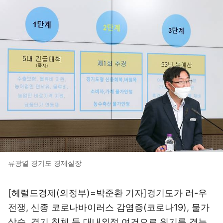
류광열 경기도 경제실장
[헤럴드경제(의정부)=박준환 기자]경기도가 러-우
전쟁, 신종 코로나바이러스 감염증(코로나19), 물가
상승, 경기 침체 등 대내외적 여건으로 위기를 겪는