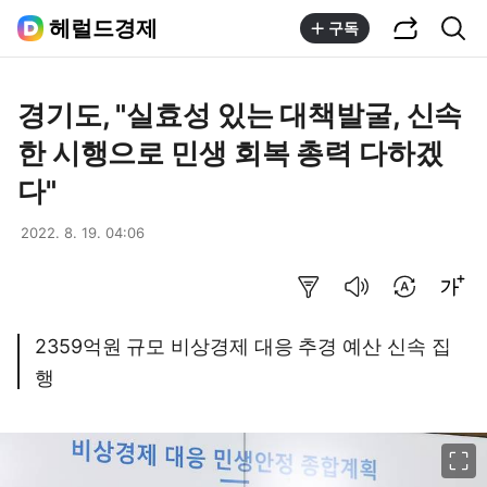
공유하기
통합검색
헤럴드경제
구독
경기도, "실효성 있는 대책발굴, 신속
한 시행으로 민생 회복 총력 다하겠
다"
2022. 8. 19. 04:06
요약보기
음성으로 듣기
번역 설정
글씨크기 조절하기
2359억원 규모 비상경제 대응 추경 예산 신속 집
행
이미지 크게 보기