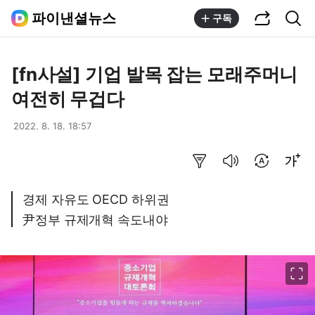
공유하기
통합검색
파이낸셜뉴스
구독
[fn사설] 기업 발목 잡는 모래주머니
여전히 무겁다
2022. 8. 18. 18:57
요약보기
음성으로 듣기
번역 설정
글씨크기 조절하기
경제 자유도 OECD 하위권
尹정부 규제개혁 속도내야
이미지 크게 보기